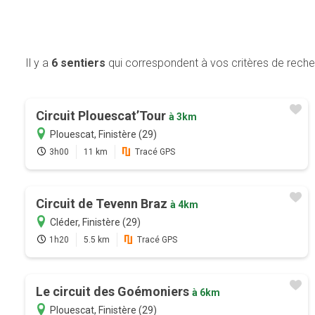
Il y a
6 sentiers
qui correspondent à vos critères de rech
Circuit Plouescat’Tour
à 3km
Plouescat, Finistère (29)
3h00
11 km
Tracé GPS
Circuit de Tevenn Braz
à 4km
Cléder, Finistère (29)
1h20
5.5 km
Tracé GPS
Le circuit des Goémoniers
à 6km
Plouescat, Finistère (29)