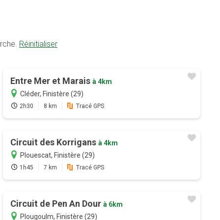
erche.
Réinitialiser
Entre Mer et Marais
à 4km
Cléder, Finistère (29)
2h30
8 km
Tracé GPS
Circuit des Korrigans
à 4km
Plouescat, Finistère (29)
1h45
7 km
Tracé GPS
Circuit de Pen An Dour
à 6km
Plougoulm, Finistère (29)