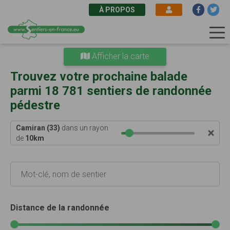
À PROPOS
Aller
Afficher la carte
au
contenu
Trouvez votre prochaine balade
principal
parmi 18 781 sentiers de randonnée
pédestre
Camiran (33)
dans un rayon
de
10
km
Distance de la randonnée