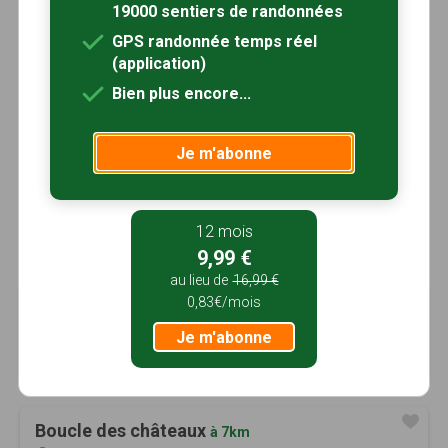
19000 sentiers de randonnées
GPS randonnée temps réel
(application)
Bien plus encore...
Je m'abonne
12 mois
9,99 €
au lieu de
16,99 €
0,83€/mois
Boucle du Moulin
à 7km
Castelmoron-d'Albret, Gironde (33)
Je m'abonne
2h00
6.1 km
Tracé GPS
Boucle des châteaux
à 7km