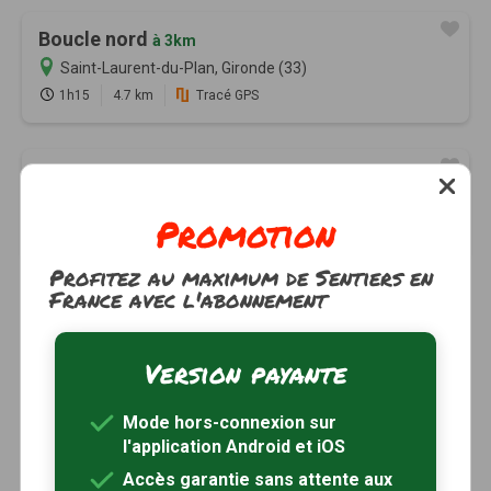
Boucle nord
à 3km
Saint-Laurent-du-Plan, Gironde (33)
1h15
4.7 km
Tracé GPS
Boucle sud
à 3km
Saint-Laurent-du-Plan, Gironde (33)
Promotion
1h45
6.9 km
Tracé GPS
Profitez au maximum de Sentiers en
France avec l'abonnement
Version payante
Mode hors-connexion sur
l'application Android et iOS
Accès garantie sans attente aux