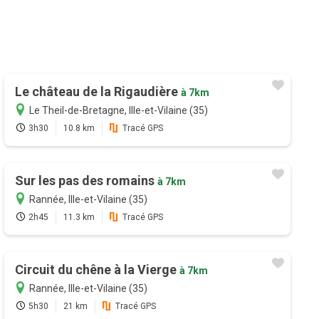
Le château de la Rigaudière
à 7km
Le Theil-de-Bretagne, Ille-et-Vilaine (35)
3h30
10.8 km
Tracé GPS
Sur les pas des romains
à 7km
Rannée, Ille-et-Vilaine (35)
2h45
11.3 km
Tracé GPS
Circuit du chêne à la Vierge
à 7km
Rannée, Ille-et-Vilaine (35)
5h30
21 km
Tracé GPS