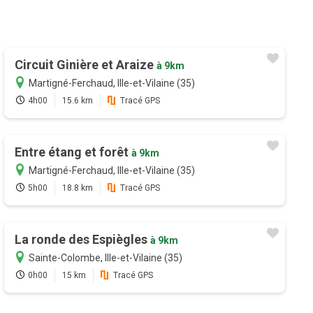
Circuit Ginière et Araize
à 9km
Martigné-Ferchaud, Ille-et-Vilaine (35)
4h00
15.6 km
Tracé GPS
Entre étang et forêt
à 9km
Martigné-Ferchaud, Ille-et-Vilaine (35)
5h00
18.8 km
Tracé GPS
La ronde des Espiègles
à 9km
Sainte-Colombe, Ille-et-Vilaine (35)
0h00
15 km
Tracé GPS