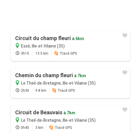
Circuit du champ fleuri
à 6km
Essé, Ille-et-Vilaine (35)
3h15
13.5 km
Tracé GPS
Chemin du champ fleuri
à 7km
Le Theil-de-Bretagne, Ille-et-Vilaine (35)
2h30
9.8 km
Tracé GPS
Circuit de Beauvais
à 7km
Le Theil-de-Bretagne, Ille-et-Vilaine (35)
0h45
3 km
Tracé GPS