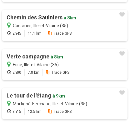
Chemin des Saulniers
à 8km
Coësmes, Ille-et-Vilaine (35)
2h45
11.1 km
Tracé GPS
Verte campagne
à 8km
Essé, Ille-et-Vilaine (35)
2h00
7.8 km
Tracé GPS
Le tour de l'étang
à 9km
Martigné-Ferchaud, Ille-et-Vilaine (35)
3h15
12.5 km
Tracé GPS