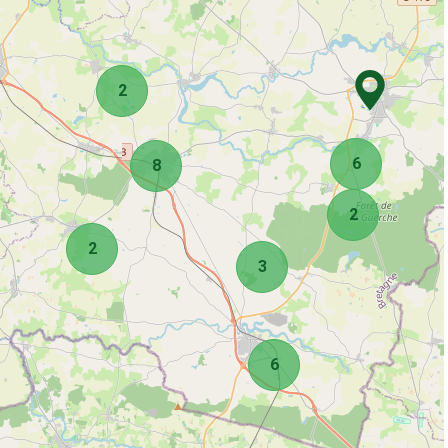
2
6
8
2
2
3
6