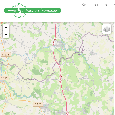
Sentiers en France,
Aller
+
au
−
contenu
principal