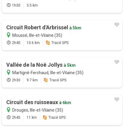
1h30
3.5 km
Circuit Robert d'Arbrissel
à 5km
Moussé, Ille-et-Vilaine (35)
2h40
10.6 km
Tracé GPS
Vallée de la Noë Jollys
à 5km
Martigné-Ferchaud, Ille-et-Vilaine (35)
2h30
9.7 km
Tracé GPS
Circuit des ruisseaux
à 6km
Drouges, Ille-et-Vilaine (35)
2h45
11 km
Tracé GPS