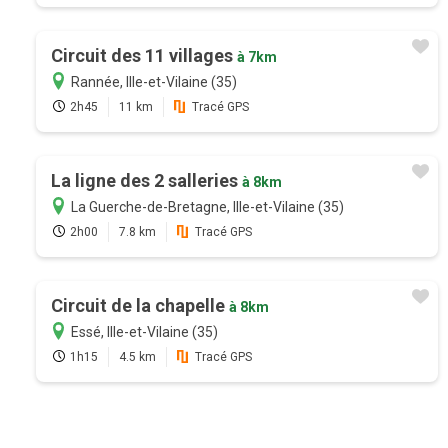
Circuit des 11 villages
à 7km
Rannée, Ille-et-Vilaine (35)
2h45
11 km
Tracé GPS
La ligne des 2 salleries
à 8km
La Guerche-de-Bretagne, Ille-et-Vilaine (35)
2h00
7.8 km
Tracé GPS
Circuit de la chapelle
à 8km
Essé, Ille-et-Vilaine (35)
1h15
4.5 km
Tracé GPS