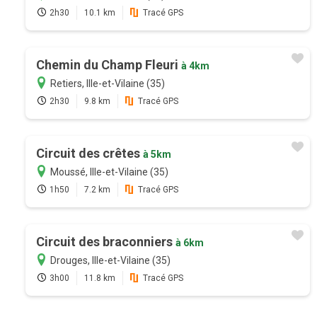
2h30
10.1 km
Tracé GPS
Chemin du Champ Fleuri
à 4km
Retiers, Ille-et-Vilaine (35)
2h30
9.8 km
Tracé GPS
Circuit des crêtes
à 5km
Moussé, Ille-et-Vilaine (35)
1h50
7.2 km
Tracé GPS
Circuit des braconniers
à 6km
Drouges, Ille-et-Vilaine (35)
3h00
11.8 km
Tracé GPS