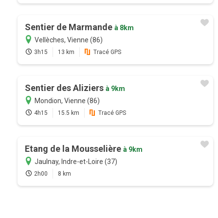
Sentier de Marmande
à 8km
Vellèches, Vienne (86)
3h15
13 km
Tracé GPS
Sentier des Aliziers
à 9km
Mondion, Vienne (86)
4h15
15.5 km
Tracé GPS
Etang de la Mousselière
à 9km
Jaulnay, Indre-et-Loire (37)
2h00
8 km