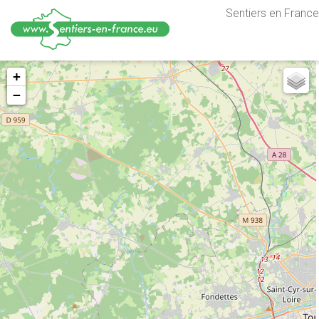
Sentiers en France,
Aller
+
au
−
contenu
principal