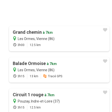
Grand chemin
à 7km
Les Ormes, Vienne (86)
3h00
12.5 km
Balade Ormoise
à 7km
Les Ormes, Vienne (86)
3h15
13 km
Tracé GPS
Circuit 1 rouge
à 7km
Pouzay, Indre-et-Loire (37)
3h15
12.5 km