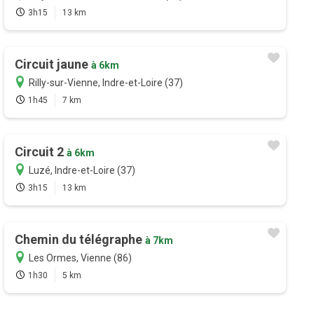
3h15
13 km
Circuit jaune
à 6km
Rilly-sur-Vienne, Indre-et-Loire (37)
1h45
7 km
Circuit 2
à 6km
Luzé, Indre-et-Loire (37)
3h15
13 km
Chemin du télégraphe
à 7km
Les Ormes, Vienne (86)
1h30
5 km