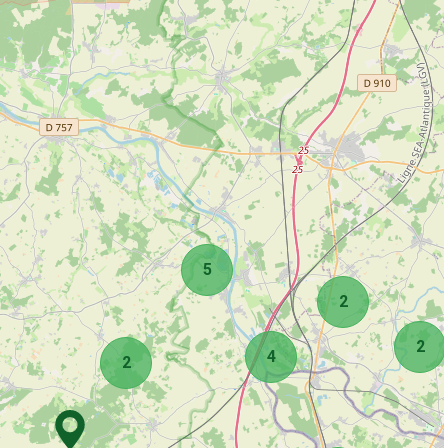
5
2
2
4
2