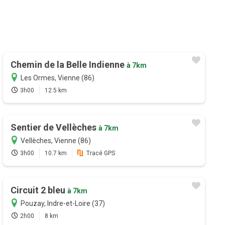
Chemin de la Belle Indienne
à 7km
Les Ormes, Vienne (86)
3h00
12.5 km
Sentier de Vellèches
à 7km
Vellèches, Vienne (86)
3h00
10.7 km
Tracé GPS
Circuit 2 bleu
à 7km
Pouzay, Indre-et-Loire (37)
2h00
8 km