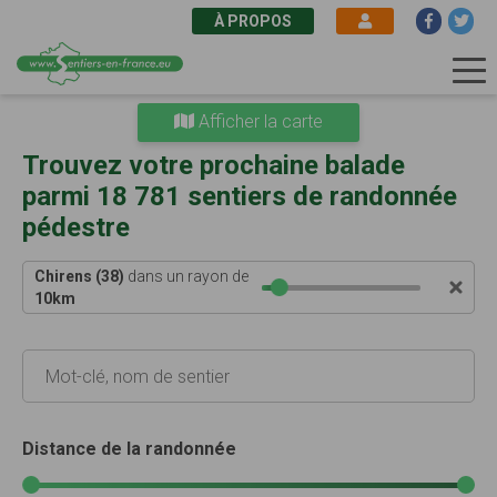
À PROPOS
Aller
Afficher la carte
au
contenu
Trouvez votre prochaine balade
principal
parmi 18 781 sentiers de randonnée
pédestre
Chirens (38)
dans un rayon de
10
km
Distance de la randonnée