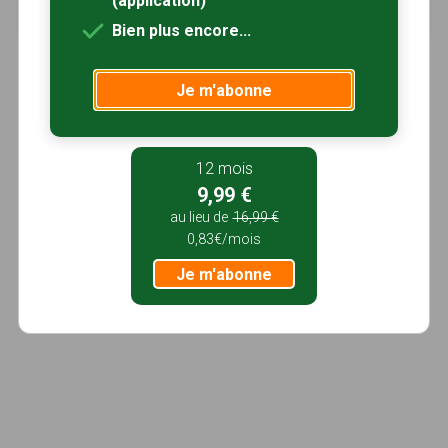
(application)
2h15
9 km
Tracé GPS
Bien plus encore...
Je m'abonne
12 mois
9,99 €
au lieu de
16,99 €
0,83€/mois
Je m'abonne