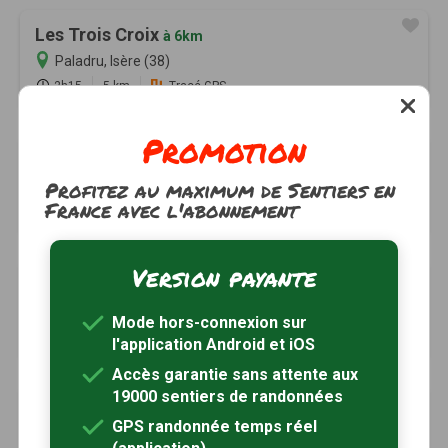
Les Trois Croix
à 6km
Paladru, Isère (38)
2h15
5 km
Tracé GPS
Promotion
Le bocage du Bessey
à 6km
Profitez au maximum de Sentiers en
Saint-Cassien, Isère (38)
France avec l'abonnement
2h00
8 km
Tracé GPS
Version payante
Fontaine Mignone, l'autre forêt !
à 7km
Saint-Sulpice-des-Rivoires, Isère (38)
Mode hors-connexion sur
2h30
9 km
Tracé GPS
l'application Android et iOS
Accès garantie sans attente aux
19000 sentiers de randonnées
Autour du Mont Cuchet
à 7km
GPS randonnée temps réel
Saint-Sulpice-des-Rivoires, Isère (38)