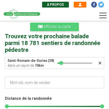
À PROPOS
Aller
Afficher la carte
au
contenu
Trouvez votre prochaine balade
principal
parmi 18 781 sentiers de randonnée
pédestre
Saint-Romain-de-Surieu (38)
dans un rayon de
10
km
Distance de la randonnée