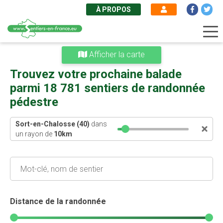
À PROPOS
Aller
Afficher la carte
au
contenu
Trouvez votre prochaine balade
principal
parmi 18 781 sentiers de randonnée
pédestre
Sort-en-Chalosse (40)
dans
un rayon de
10
km
Distance de la randonnée