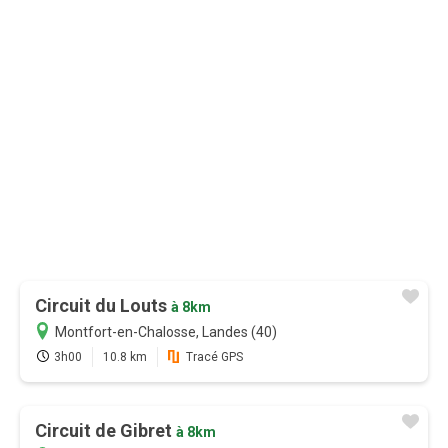
12 mois
9,99 €
au lieu de
16,99 €
0,83€/mois
Je m'abonne
Circuit du Louts
à 8km
Montfort-en-Chalosse, Landes (40)
3h00
10.8 km
Tracé GPS
Circuit de Gibret
à 8km