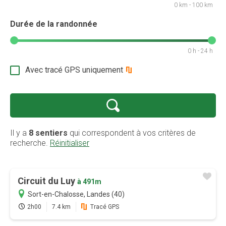
0 km - 100 km
Durée de la randonnée
0 h - 24 h
Avec tracé GPS uniquement
Il y a
8 sentiers
qui correspondent à vos critères de
recherche.
Réinitialiser
Circuit du Luy
à 491m
Sort-en-Chalosse, Landes (40)
2h00
7.4 km
Tracé GPS