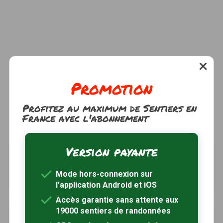
Promotion
Profitez au maximum de Sentiers en
France avec l'abonnement
Version payante
Etang de la Provostière
à 3km
Riaillé, Loire-Atlantique (44)
Mode hors-connexion sur
2h00
5.5 km
Tracé GPS
l'application Android et iOS
Accès garantie sans attente aux
19000 sentiers de randonnées
Circuit des Layons et de L'Erdre
à 6km