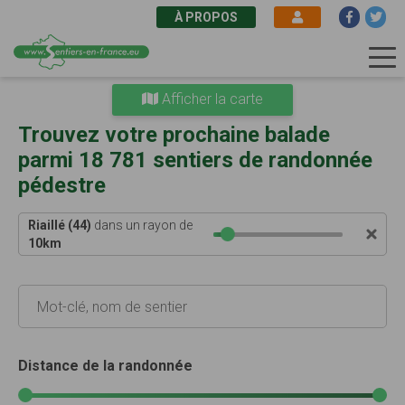
À PROPOS
Aller
Afficher la carte
au
contenu
Trouvez votre prochaine balade
principal
parmi 18 781 sentiers de randonnée
pédestre
Riaillé (44)
dans un rayon de
10
km
Distance de la randonnée