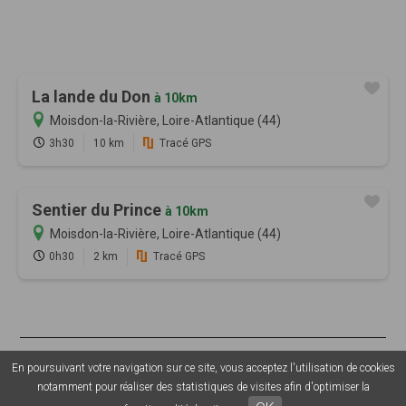
La lande du Don
à 10km
Moisdon-la-Rivière, Loire-Atlantique (44)
3h30
10 km
Tracé GPS
Sentier du Prince
à 10km
Moisdon-la-Rivière, Loire-Atlantique (44)
0h30
2 km
Tracé GPS
© 2026 Sentiers en France - Tous droits réservés - Photos non
En poursuivant votre navigation sur ce site, vous acceptez l'utilisation de cookies
contractuelles -
Mentions légales
-
CGU
-
CGV
-
Grouplive - Création
notamment pour réaliser des statistiques de visites afin d'optimiser la
de plateforme sur-mesure - Agence web Morbihan