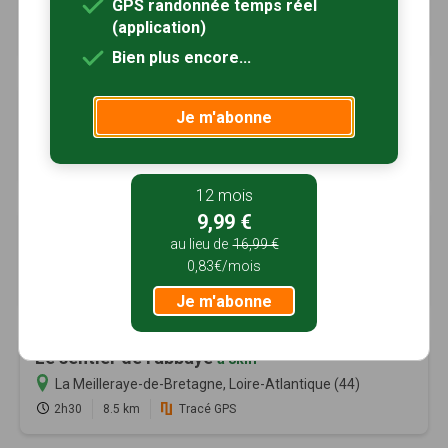
GPS randonnée temps réel
Bonnoeuvre, Loire-Atlantique (44)
(application)
3h00
12 km
Bien plus encore...
Circuit de la Rotte aux loups
à 6km
Je m'abonne
Saint-Mars-la-Jaille, Loire-Atlantique (44)
1h45
7 km
Tracé GPS
12 mois
9,99 €
Circuit de la Rigole et des forêts
à 8km
au lieu de
16,99 €
Joué-sur-Erdre, Loire-Atlantique (44)
0,83€/mois
3h00
12.5 km
Je m'abonne
Le sentier de l'abbaye
à 8km
La Meilleraye-de-Bretagne, Loire-Atlantique (44)
2h30
8.5 km
Tracé GPS