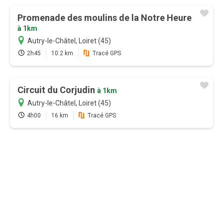
Profitez au maximum de Sentiers en France
avec l'abonnement
Promenade des moulins de la Notre Heure
à 1km
Autry-le-Châtel, Loiret (45)
Version payante
2h45
10.2 km
Tracé GPS
Mode hors-connexion sur
l'application Android et iOS
Circuit du Corjudin
à 1km
Accès garantie sans attente aux
Autry-le-Châtel, Loiret (45)
19000 sentiers de randonnées
4h00
16 km
Tracé GPS
GPS randonnée temps réel
(application)
Bien plus encore...
Je m'abonne
12 mois