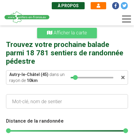
À PROPOS
Aller
Afficher la carte
au
contenu
Trouvez votre prochaine balade
principal
parmi 18 781 sentiers de randonnée
pédestre
Autry-le-Châtel (45)
dans un
rayon de
10
km
Distance de la randonnée