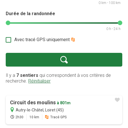
0 km - 100 km
Durée de la randonnée
0 h - 24 h
Avec tracé GPS uniquement
Il y a
7 sentiers
qui correspondent à vos critères de
recherche.
Réinitialiser
Circuit des moulins
à 801m
Autry-le-Châtel, Loiret (45)
Promotion
2h30
10 km
Tracé GPS