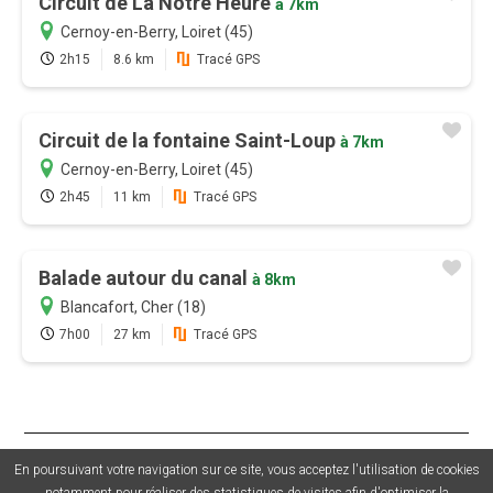
Circuit de La Notre Heure
à 7km
Cernoy-en-Berry, Loiret (45)
2h15
8.6 km
Tracé GPS
Circuit de la fontaine Saint-Loup
à 7km
Cernoy-en-Berry, Loiret (45)
2h45
11 km
Tracé GPS
Balade autour du canal
à 8km
Blancafort, Cher (18)
7h00
27 km
Tracé GPS
© 2026 Sentiers en France - Tous droits réservés - Photos non
En poursuivant votre navigation sur ce site, vous acceptez l'utilisation de cookies
contractuelles -
Mentions légales
-
CGU
-
CGV
-
Grouplive - Création