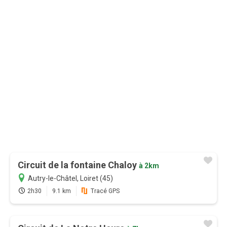
9,99 €
au lieu de
16,99 €
0,83€/mois
Je m'abonne
Circuit de la fontaine Chaloy
à 2km
Autry-le-Châtel, Loiret (45)
2h30
9.1 km
Tracé GPS