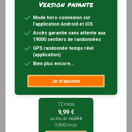
Version payante
Aux portes de la forêt landaise
à 6km
Réaup-Lisse, Lot-et-Garonne (47)
Mode hors-connexion sur
4h40
18 km
Tracé GPS
l'application Android et iOS
Accès garantie sans attente aux
19000 sentiers de randonnées
GPS randonnée temps réel
(application)
Bien plus encore...
Je m'abonne
12 mois
9,99 €
au lieu de
16,99 €
0,83€/mois