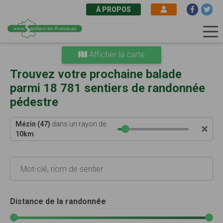
À PROPOS
Aller
Afficher la carte
au
contenu
Trouvez votre prochaine balade
principal
parmi 18 781 sentiers de randonnée
pédestre
Mézin (47)
dans un rayon de
10
km
Distance de la randonnée