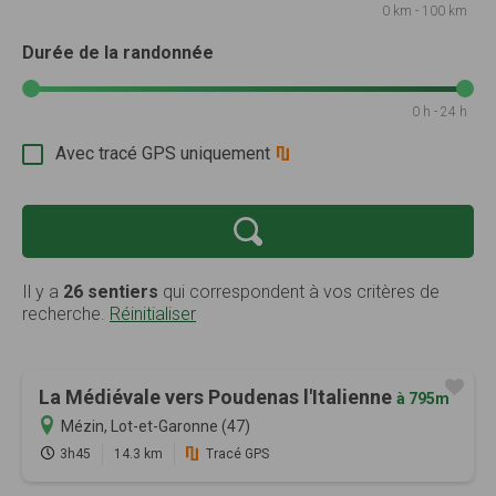
0 km - 100 km
Durée de la randonnée
0 h - 24 h
Avec tracé GPS uniquement
Il y a
26 sentiers
qui correspondent à vos critères de
recherche.
Réinitialiser
La Médiévale vers Poudenas l'Italienne
à 795m
Mézin, Lot-et-Garonne (47)
3h45
14.3 km
Tracé GPS