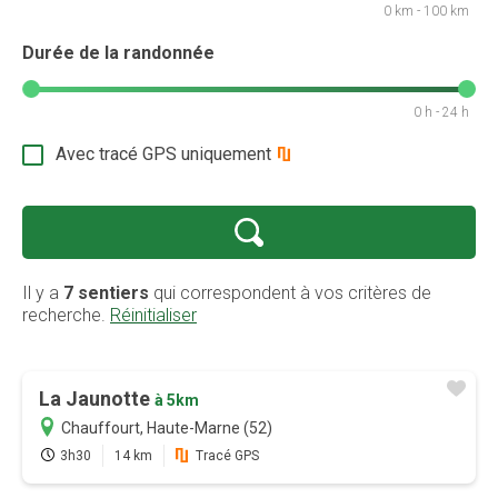
0 km - 100 km
Durée de la randonnée
0 h - 24 h
Avec tracé GPS uniquement
Il y a
7 sentiers
qui correspondent à vos critères de
recherche.
Réinitialiser
La Jaunotte
à 5km
Chauffourt, Haute-Marne (52)
Promotion
3h30
14 km
Tracé GPS
Profitez au maximum de Sentiers en France