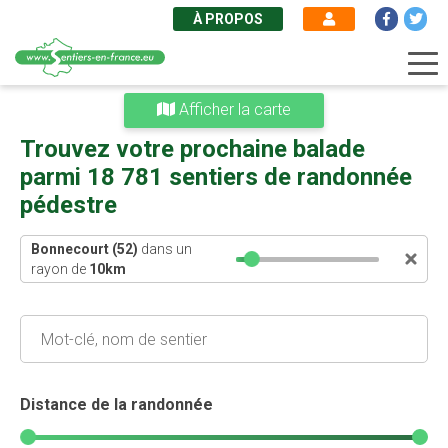
À PROPOS
Aller
Afficher la carte
au
contenu
Trouvez votre prochaine balade
principal
parmi 18 781 sentiers de randonnée
pédestre
Bonnecourt (52)
dans un
rayon de
10
km
Distance de la randonnée