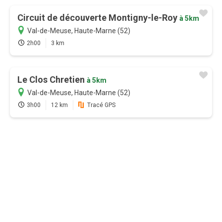
avec l'abonnement
Circuit de découverte Montigny-le-Roy
à 5km
Val-de-Meuse, Haute-Marne (52)
Version payante
2h00
3 km
Mode hors-connexion sur
l'application Android et iOS
Le Clos Chretien
à 5km
Accès garantie sans attente aux
Val-de-Meuse, Haute-Marne (52)
19000 sentiers de randonnées
3h00
12 km
Tracé GPS
GPS randonnée temps réel
(application)
Bien plus encore...
Je m'abonne
12 mois
9,99 €