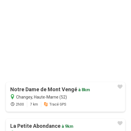
au lieu de
16,99 €
0,83€/mois
Je m'abonne
Notre Dame de Mont Vengé
à 8km
Changey, Haute-Marne (52)
2h00
7 km
Tracé GPS
La Petite Abondance
à 9km