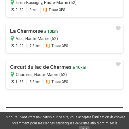
Is-en-Bassigny, Haute-Marne (52)
2h30
9 km
Tracé GPS
La Charmoise
à 10km
Vicq, Haute-Marne (52)
2h00
7.5 km
Tracé GPS
Circuit du lac de Charmes
à 10km
Charmes, Haute-Marne (52)
1h35
5.5 km
Tracé GPS
© 2026 Sentiers en France - Tous droits réservés - Photos non
En poursuivant votre navigation sur ce site, vous acceptez l'utilisation de cookies
contractuelles -
Mentions légales
-
CGU
-
CGV
-
Grouplive - Création
notamment pour réaliser des statistiques de visites afin d'optimiser la
de plateforme sur-mesure - Agence web Morbihan