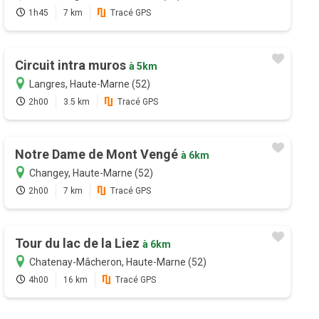
1h45
7 km
Tracé GPS
Circuit intra muros
à 5km
Langres, Haute-Marne (52)
2h00
3.5 km
Tracé GPS
Notre Dame de Mont Vengé
à 6km
Changey, Haute-Marne (52)
2h00
7 km
Tracé GPS
Tour du lac de la Liez
à 6km
Chatenay-Mâcheron, Haute-Marne (52)
4h00
16 km
Tracé GPS