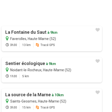
La Fontaine du Saut
à 9km
Faverolles, Haute-Marne (52)
3h30
13 km
Tracé GPS
Sentier écologique
à 9km
Noidant-le-Rocheux, Haute-Marne (52)
1h30
5 km
La source de la Marne
à 10km
Saints-Geosmes, Haute-Marne (52)
3h30
15 km
Tracé GPS