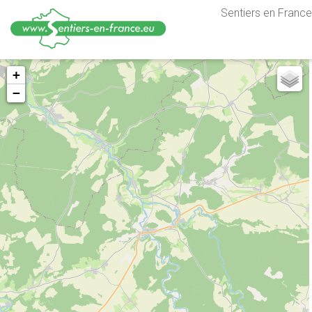
Sentiers en France,
Aller
+
au
−
contenu
principal