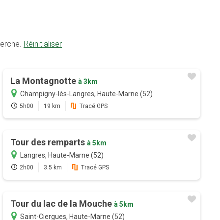
herche.
Réinitialiser
La Montagnotte
à 3km
Champigny-lès-Langres, Haute-Marne (52)
5h00
19 km
Tracé GPS
Tour des remparts
à 5km
Langres, Haute-Marne (52)
2h00
3.5 km
Tracé GPS
Tour du lac de la Mouche
à 5km
Saint-Ciergues, Haute-Marne (52)