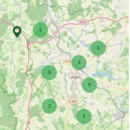
2
2
2
3
5
2
2