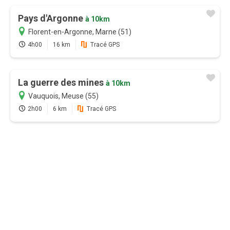
Promotion
Pays d'Argonne
à 10km
Profitez au maximum de Sentiers en France
Florent-en-Argonne, Marne (51)
avec l'abonnement
4h00
16 km
Tracé GPS
Version payante
La guerre des mines
à 10km
Mode hors-connexion sur
Vauquois, Meuse (55)
l'application Android et iOS
2h00
6 km
Tracé GPS
Accès garantie sans attente aux
19000 sentiers de randonnées
GPS randonnée temps réel
(application)
Bien plus encore...
Je m'abonne