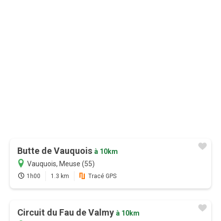
12 mois
9,99 €
au lieu de
16,99 €
0,83€/mois
Je m'abonne
Butte de Vauquois
à 10km
Vauquois, Meuse (55)
1h00
1.3 km
Tracé GPS
Circuit du Fau de Valmy
à 10km