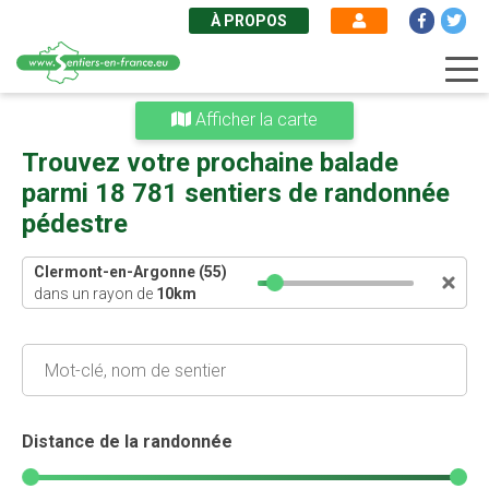
À PROPOS
Aller
Afficher la carte
au
contenu
Trouvez votre prochaine balade
principal
parmi 18 781 sentiers de randonnée
pédestre
Clermont-en-Argonne (55)
dans un rayon de
10
km
Distance de la randonnée