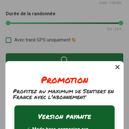
0 km - 100 km
Durée de la randonnée
0 h - 24 h
Avec tracé GPS uniquement
Promotion
Il y a
5 sentiers
qui correspondent à vos critères de
recherche.
Réinitialiser
Profitez au maximum de Sentiers en
France avec l'abonnement
Circuit de l'abbaye de Timadeuc
à 3km
Bréhan, Morbihan (56)
Version payante
1h15
4.5 km
Tracé GPS