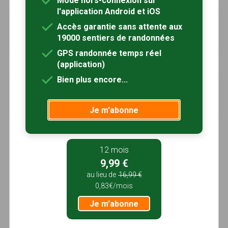
Mode hors-connexion sur
l'application Android et iOS
Circuit de l'Abbaye de Timadeuc
à 5km
Accès garantie sans attente aux
Crédin, Morbihan (56)
19000 sentiers de randonnées
1h15
4.5 km
Tracé GPS
GPS randonnée temps réel
(application)
Bien plus encore...
Circuit du bois de Couëdic
à 7km
Crédin, Morbihan (56)
1h30
4.5 km
Tracé GPS
Je m'abonne
12 mois
9,99 €
au lieu de
16,99 €
0,83€/mois
Je m'abonne