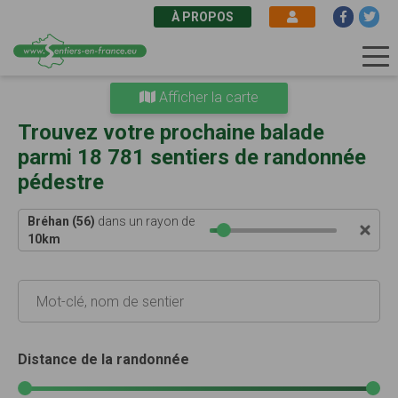
À PROPOS
Aller
Afficher la carte
au
contenu
Trouvez votre prochaine balade
principal
parmi 18 781 sentiers de randonnée
pédestre
Bréhan (56)
dans un rayon de
10
km
Distance de la randonnée