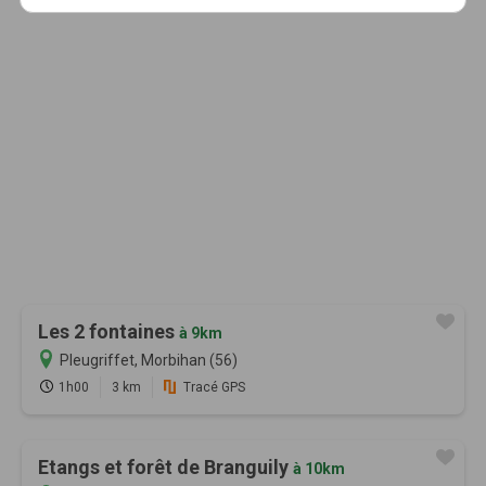
Les 2 fontaines
à 9km
Pleugriffet, Morbihan (56)
1h00
3 km
Tracé GPS
Etangs et forêt de Branguily
à 10km