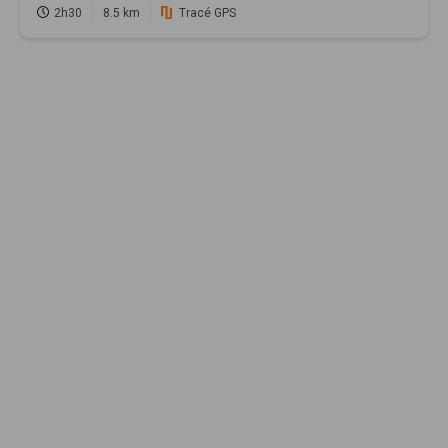
2h30
8.5 km
Tracé GPS