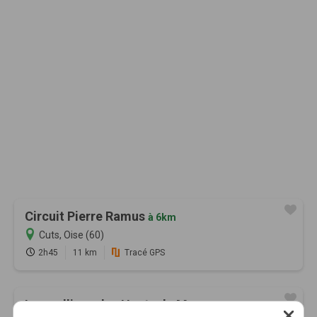
Circuit Pierre Ramus
à 6km
Cuts, Oise (60)
2h45
11 km
Tracé GPS
Les collines des Hauts de Magny
à 6km