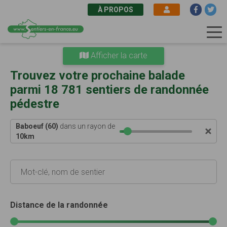
À PROPOS
Aller
Afficher la carte
au
contenu
Trouvez votre prochaine balade
principal
parmi 18 781 sentiers de randonnée
pédestre
Baboeuf (60)
dans un rayon de
10
km
Distance de la randonnée