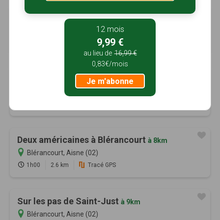
Circuit de Magny
à 8km
12 mois
Crisolles, Oise (60)
9,99 €
2h30
11 km
au lieu de
16,99 €
0,83€/mois
Les Mérovingiens
à 8km
Je m'abonne
Caumont, Aisne (02)
2h00
7 km
Tracé GPS
Deux américaines à Blérancourt
à 8km
Blérancourt, Aisne (02)
1h00
2.6 km
Tracé GPS
Sur les pas de Saint-Just
à 9km
Blérancourt, Aisne (02)