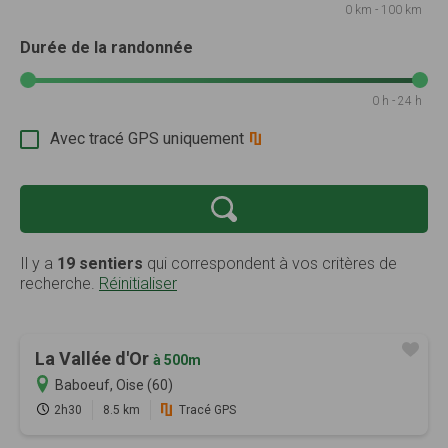
0 km - 100 km
Durée de la randonnée
0 h - 24 h
Avec tracé GPS uniquement
Il y a
19 sentiers
qui correspondent à vos critères de
recherche.
Réinitialiser
La Vallée d'Or
à 500m
Baboeuf, Oise (60)
2h30
8.5 km
Tracé GPS