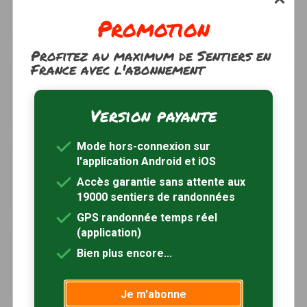
Quesmy, Oise (60)
Promotion
4h30
15.5 km
Tracé GPS
Profitez au maximum de Sentiers en
France avec l'abonnement
Circuit du Mont Saint-Siméon
à 6km
Noyon, Oise (60)
Version payante
2h45
11 km
Tracé GPS
Mode hors-connexion sur
Circuit Saint-Lucien
à 7km
l'application Android et iOS
Caisnes, Oise (60)
Accès garantie sans attente aux
2h15
9.5 km
Tracé GPS
19000 sentiers de randonnées
GPS randonnée temps réel
(application)
Circuit de la verse
à 7km
Bien plus encore...
Crisolles, Oise (60)
3h30
14 km
Je m'abonne