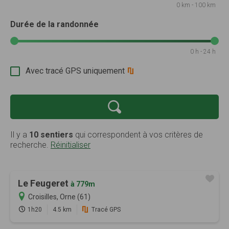
0 km - 100 km
Durée de la randonnée
0 h - 24 h
Avec tracé GPS uniquement
Il y a
10 sentiers
qui correspondent à vos critères de
recherche.
Réinitialiser
Le Feugeret
à 779m
Croisilles, Orne (61)
1h20
4.5 km
Tracé GPS