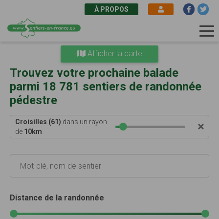
À PROPOS
Aller
Afficher la carte
au
contenu
Trouvez votre prochaine balade
principal
parmi 18 781 sentiers de randonnée
pédestre
Croisilles (61)
dans un rayon
de
10
km
Distance de la randonnée