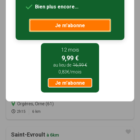
Bien plus encore...
Je m'abonne
12 mois
9,99 €
au lieu de
16,99 €
0,83€/mois
Je m'abonne
De la source au chemin de crête
à 5km
Orgères, Orne (61)
2h15
6 km
Saint-Evroult
à 6km