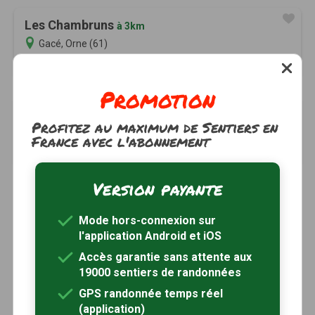
Les Chambruns
à 3km
Gacé, Orne (61)
2h35
8 km
Tracé GPS
Promotion
La Fangeaie
à 4km
Profitez au maximum de Sentiers en
Gacé, Orne (61)
France avec l'abonnement
1h50
6.5 km
Tracé GPS
Version payante
Mode hors-connexion sur
l'application Android et iOS
Accès garantie sans attente aux
19000 sentiers de randonnées
GPS randonnée temps réel
(application)