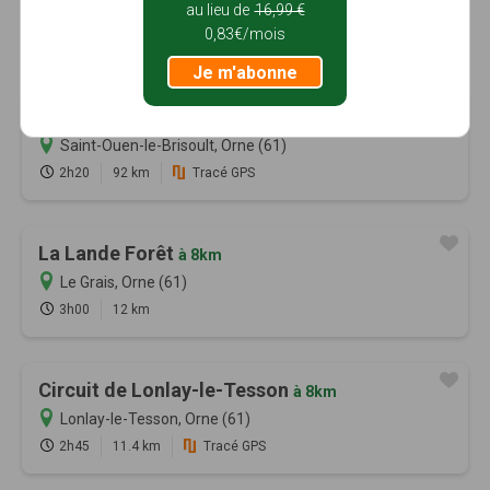
au lieu de
16,99 €
0,83€/mois
Je m'abonne
Circuit de Saint-Ouen (sud)
à 7km
Saint-Ouen-le-Brisoult, Orne (61)
2h20
92 km
Tracé GPS
La Lande Forêt
à 8km
Le Grais, Orne (61)
3h00
12 km
Circuit de Lonlay-le-Tesson
à 8km
Lonlay-le-Tesson, Orne (61)
2h45
11.4 km
Tracé GPS