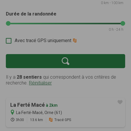
0 km - 100 km
Durée de la randonnée
0 h - 24 h
Avec tracé GPS uniquement
Il y a
28 sentiers
qui correspondent à vos critères de
recherche.
Réinitialiser
La Ferté Macé
à 2km
La Ferté-Macé, Orne (61)
3h30
13.6 km
Tracé GPS