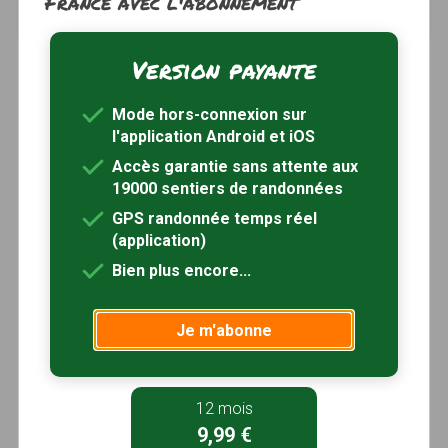
France avec l'abonnement
2h00
7.4 km
Tracé GPS
Version payante
Mode hors-connexion sur
l'application Android et iOS
Accès garantie sans attente aux
19000 sentiers de randonnées
GPS randonnée temps réel
(application)
Bien plus encore...
Je m'abonne
12 mois
9,99 €