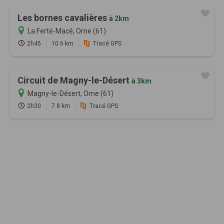
Les bornes cavalières
à 2km
La Ferté-Macé, Orne (61)
2h45
10.6 km
Tracé GPS
Circuit de Magny-le-Désert
à 3km
Magny-le-Désert, Orne (61)
2h30
7.8 km
Tracé GPS