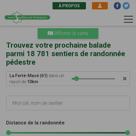
À PROPOS
Aller
Afficher la carte
au
contenu
Trouvez votre prochaine balade
principal
parmi 18 781 sentiers de randonnée
pédestre
La Ferté-Macé (61)
dans un
rayon de
10
km
Distance de la randonnée