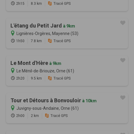
2h15
8.3 km
Tracé GPS
L'étang du Petit Jard
à 9km
Lignières-Orgères, Mayenne (53)
1h50
7.8 km
Tracé GPS
Le Mont d'Hère
à 9km
Le Ménil-de-Briouze, Orne (61)
2h20
9.5 km
Tracé GPS
Tour et Détours à Bonvouloir
à 10km
Juvigny-sous-Andaine, Orne (61)
2h00
2 km
Tracé GPS