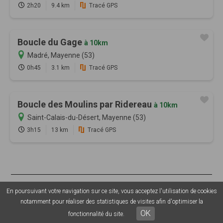
2h20
9.4 km
Tracé GPS
Boucle du Gage
à 10km
Madré, Mayenne (53)
0h45
3.1 km
Tracé GPS
Boucle des Moulins par Ridereau
à 10km
Saint-Calais-du-Désert, Mayenne (53)
3h15
13 km
Tracé GPS
© 2026 Sentiers en France - Tous droits réservés - Photos non
En poursuivant votre navigation sur ce site, vous acceptez l'utilisation de cookies
contractuelles -
Mentions légales
-
CGU
-
CGV
-
Grouplive - Création
notamment pour réaliser des statistiques de visites afin d'optimiser la
de plateforme sur-mesure - Agence web Morbihan
OK
fonctionnalité du site.