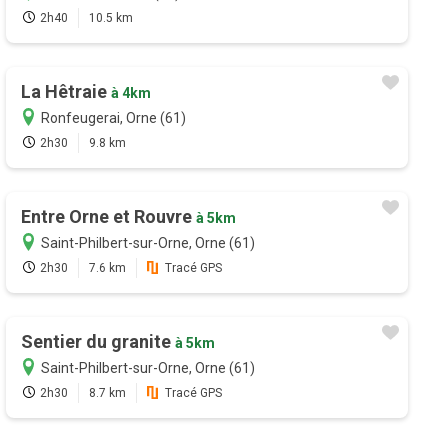
2h40
10.5 km
La Hêtraie
à 4km
Ronfeugerai, Orne (61)
2h30
9.8 km
Entre Orne et Rouvre
à 5km
Saint-Philbert-sur-Orne, Orne (61)
2h30
7.6 km
Tracé GPS
Sentier du granite
à 5km
Saint-Philbert-sur-Orne, Orne (61)
2h30
8.7 km
Tracé GPS