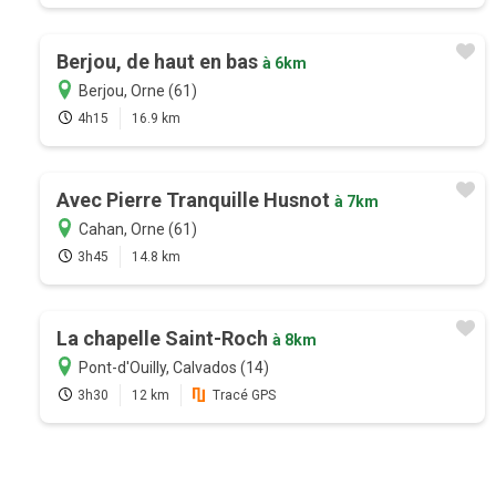
Berjou, de haut en bas
à 6km
Berjou, Orne (61)
4h15
16.9 km
Avec Pierre Tranquille Husnot
à 7km
Cahan, Orne (61)
3h45
14.8 km
La chapelle Saint-Roch
à 8km
Pont-d'Ouilly, Calvados (14)
3h30
12 km
Tracé GPS