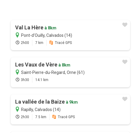
Val La Hère
à 8km
Pont-d'Ouilly, Calvados (14)
2h00
7 km
Tracé GPS
Les Vaux de Vère
à 8km
Saint-Pierre-du-Regard, Orne (61)
3h30
14.1 km
La vallée de la Baize
à 9km
Rapilly, Calvados (14)
2h30
7.5 km
Tracé GPS