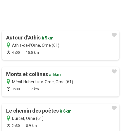
Autour d’Athis
à 5km
Athis-de-l'Orne, Orne (61)
4h00
15.5 km
Monts et collines
à 6km
Ménil-Hubert-sur-Orne, Orne (61)
3h00
11.7 km
Le chemin des poètes
à 6km
Durcet, Orne (61)
2h30
8.9 km