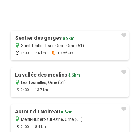
Sentier des gorges
à 5km
Saint-Philbert-sur-Orne, Orne (61)
1h00
2.6 km
Tracé GPS
La vallée des moulins
à 6km
Les Tourailles, Orne (61)
3h30
13.7 km
Autour du Noireau
à 6km
Ménil-Hubert-sur-Orne, Orne (61)
2h00
8.4 km