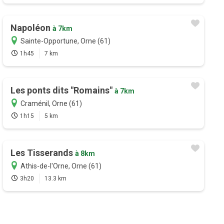
Napoléon
à 7km
Sainte-Opportune, Orne (61)
1h45
7 km
Les ponts dits "Romains"
à 7km
Craménil, Orne (61)
1h15
5 km
Les Tisserands
à 8km
Athis-de-l'Orne, Orne (61)
3h20
13.3 km