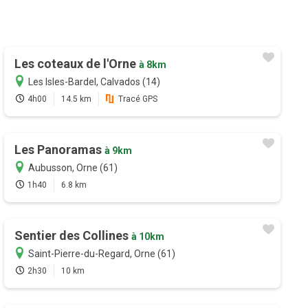
Les coteaux de l'Orne
à 8km
Les Isles-Bardel, Calvados (14)
4h00
14.5 km
Tracé GPS
Les Panoramas
à 9km
Aubusson, Orne (61)
1h40
6.8 km
Sentier des Collines
à 10km
Saint-Pierre-du-Regard, Orne (61)
2h30
10 km