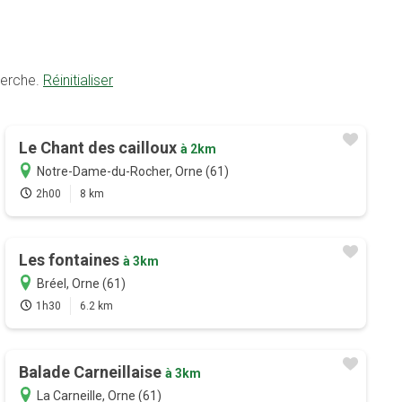
herche.
Réinitialiser
Le Chant des cailloux
à 2km
Notre-Dame-du-Rocher, Orne (61)
2h00
8 km
Les fontaines
à 3km
Bréel, Orne (61)
1h30
6.2 km
Balade Carneillaise
à 3km
La Carneille, Orne (61)