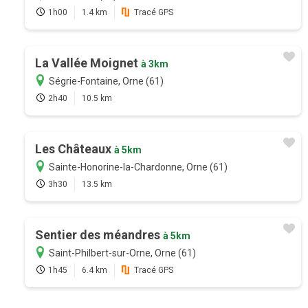
1h00
1.4 km
Tracé GPS
La Vallée Moignet
à 3km
Ségrie-Fontaine, Orne (61)
2h40
10.5 km
Les Châteaux
à 5km
Sainte-Honorine-la-Chardonne, Orne (61)
3h30
13.5 km
Sentier des méandres
à 5km
Saint-Philbert-sur-Orne, Orne (61)
1h45
6.4 km
Tracé GPS