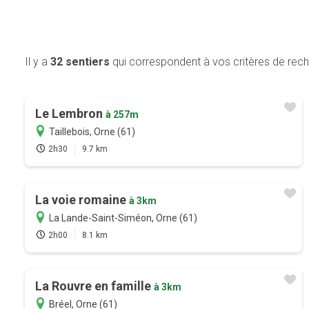
Il y a
32 sentiers
qui correspondent à vos critères de rec
Le Lembron
à 257m
Taillebois, Orne (61)
2h30
9.7 km
La voie romaine
à 3km
La Lande-Saint-Siméon, Orne (61)
2h00
8.1 km
La Rouvre en famille
à 3km
Bréel, Orne (61)