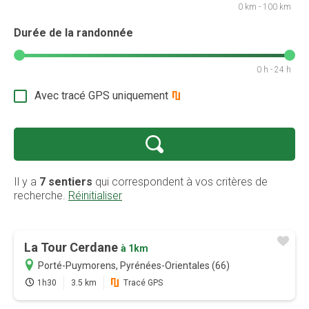
0 km - 100 km
Durée de la randonnée
0 h - 24 h
Avec tracé GPS uniquement
Il y a
7 sentiers
qui correspondent à vos critères de
recherche.
Réinitialiser
La Tour Cerdane
à 1km
Porté-Puymorens, Pyrénées-Orientales (66)
Promotion
1h30
3.5 km
Tracé GPS
Profitez au maximum de Sentiers en France