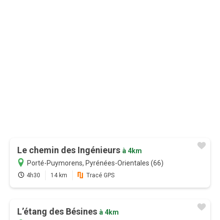
au lieu de
16,99 €
0,83€/mois
Je m'abonne
Le chemin des Ingénieurs
à 4km
Porté-Puymorens, Pyrénées-Orientales (66)
4h30
14 km
Tracé GPS
L’étang des Bésines
à 4km