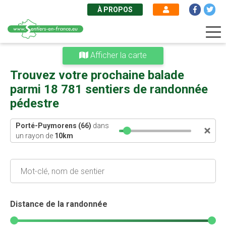
À PROPOS
Aller
Afficher la carte
au
contenu
Trouvez votre prochaine balade
principal
parmi 18 781 sentiers de randonnée
pédestre
Porté-Puymorens (66)
dans
un rayon de
10
km
Distance de la randonnée