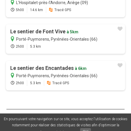
L'Hospitalet-près-l'Andorre, Ariège (09)
5h00
14.6 km
Tracé GPS
Le sentier de Font Vive
à 5km
Porté-Puymorens, Pyrénées-Orientales (66)
2h00
5.3 km
Le sentier des Encantades
à 6km
Porté-Puymorens, Pyrénées-Orientales (66)
2h00
5.3 km
Tracé GPS
© 2026 Sentiers en France - Tous droits réservés - Photos non
En poursuivant votre navigation sur ce site, vous acceptez l'utilisation de cookies
contractuelles -
Mentions légales
-
CGU
-
CGV
-
Grouplive - Création
notamment pour réaliser des statistiques de visites afin d'optimiser la
de plateforme sur-mesure - Agence web Morbihan