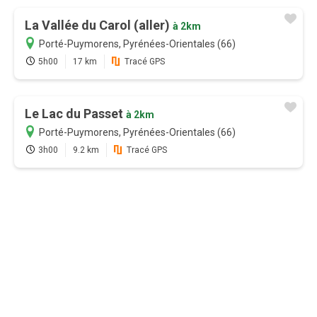
avec l'abonnement
La Vallée du Carol (aller)
à 2km
Porté-Puymorens, Pyrénées-Orientales (66)
Version payante
5h00
17 km
Tracé GPS
Mode hors-connexion sur
l'application Android et iOS
Le Lac du Passet
à 2km
Accès garantie sans attente aux
Porté-Puymorens, Pyrénées-Orientales (66)
19000 sentiers de randonnées
3h00
9.2 km
Tracé GPS
GPS randonnée temps réel
(application)
Bien plus encore...
Je m'abonne
12 mois
9,99 €