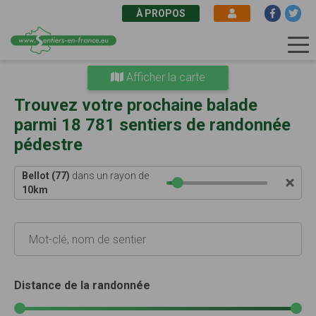
À PROPOS
Aller
Afficher la carte
au
contenu
Trouvez votre prochaine balade
principal
parmi 18 781 sentiers de randonnée
pédestre
Bellot (77)
dans un rayon de
10
km
Distance de la randonnée