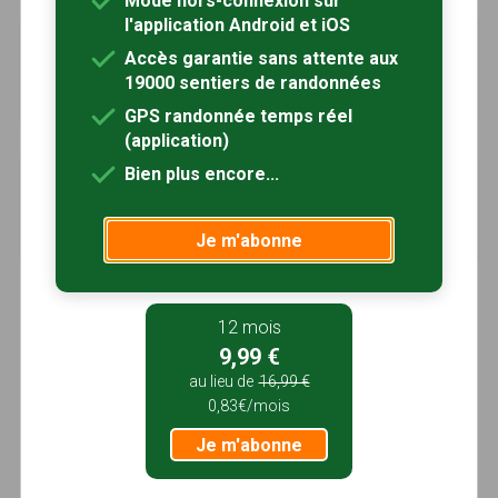
Mode hors-connexion sur
l'application Android et iOS
Jouy-sur-Morin
à 7km
Accès garantie sans attente aux
Jouy-sur-Morin, Seine-et-Marne (77)
19000 sentiers de randonnées
3h00
9 km
GPS randonnée temps réel
(application)
Bien plus encore...
Le plateau de Bassevelle
à 9km
Bassevelle, Seine-et-Marne (77)
2h45
11 km
Tracé GPS
Je m'abonne
12 mois
9,99 €
au lieu de
16,99 €
0,83€/mois
Je m'abonne