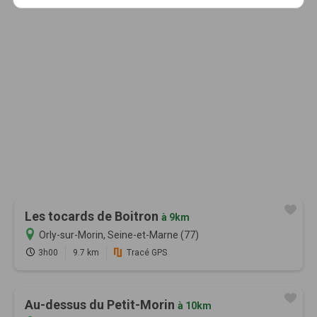
Les tocards de Boitron
à 9km
Orly-sur-Morin, Seine-et-Marne (77)
3h00
9.7 km
Tracé GPS
Au-dessus du Petit-Morin
à 10km