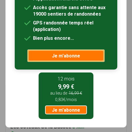
Accès garantie sans attente aux
19000 sentiers de randonnées
Sur les traces des Templiers
à 8km
GPS randonnée temps réel
Vanvillé, Seine-et-Marne (77)
(application)
4h00
15.5 km
Bien plus encore...
Entre Auxence et Voulzie
à 8km
Je m'abonne
Les Ormes-sur-Voulzie, Seine-et-Marne (77)
4h30
18 km
Tracé GPS
12 mois
9,99 €
Sur les traces des Templiers
à 9km
au lieu de
16,99 €
Rampillon, Seine-et-Marne (77)
0,83€/mois
4h00
16 km
Tracé GPS
Je m'abonne
Les coteaux de la Bassée
à 9km