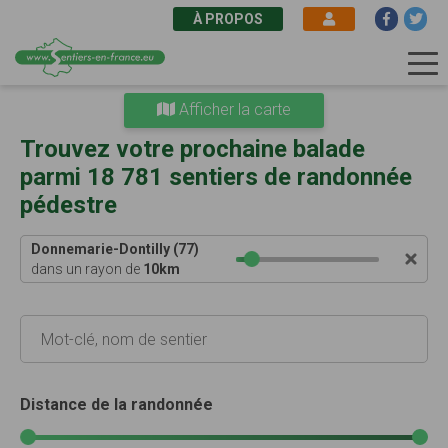
À PROPOS
Aller
Afficher la carte
au
contenu
Trouvez votre prochaine balade
principal
parmi 18 781 sentiers de randonnée
pédestre
Donnemarie-Dontilly (77)
dans un rayon de
10
km
Distance de la randonnée