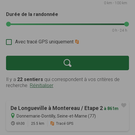
0 km - 100 km
Durée de la randonnée
0 h - 24 h
Avec tracé GPS uniquement
Il y a
22 sentiers
qui correspondent à vos critères de
recherche.
Réinitialiser
De Longueville à Montereau / Etape 2
à 861m
Donnemarie-Dontilly, Seine-et-Marne (77)
6h30
25.5 km
Tracé GPS