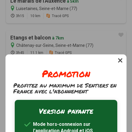
Le marais de l'Auxence
à 5km
Luisetaines, Seine-et-Marne (77)
3h15
10 km
Tracé GPS
Etangs et balcon
à 7km
Châtenay-sur-Seine, Seine-et-Marne (77)
3h45
11.1 km
Tracé GPS
Promotion
La colline de Lourps
à 7km
Savins, Seine-et-Marne (77)
Profitez au maximum de Sentiers en
France avec l'abonnement
3h00
9.5 km
Tracé GPS
Version payante
Au cœur du Montois
à 7km
Savins, Seine-et-Marne (77)
Mode hors-connexion sur
4h00
16 km
Tracé GPS
l'application Android et iOS