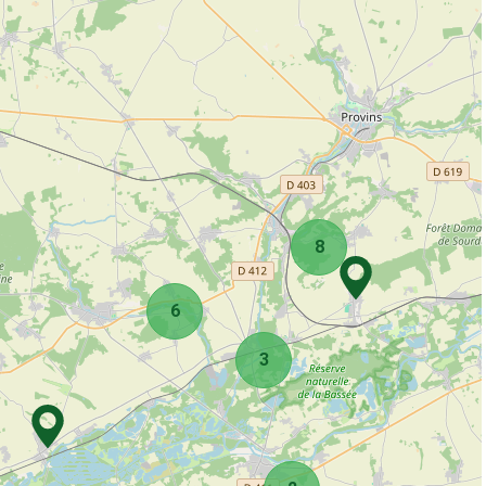
8
6
3