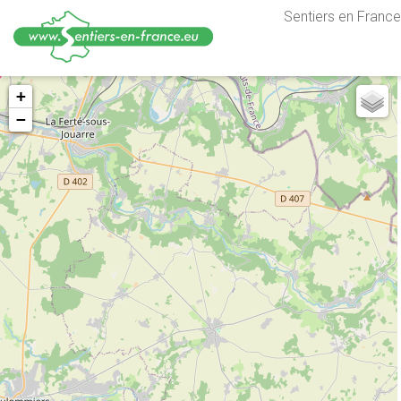
Sentiers en France,
Aller
+
au
−
contenu
principal