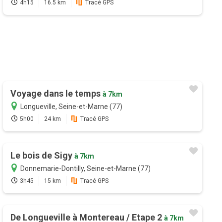
4h15
16.5 km
Tracé GPS
Voyage dans le temps
à 7km
Longueville, Seine-et-Marne (77)
5h00
24 km
Tracé GPS
Le bois de Sigy
à 7km
Donnemarie-Dontilly, Seine-et-Marne (77)
3h45
15 km
Tracé GPS
De Longueville à Montereau / Etape 2
à 7km