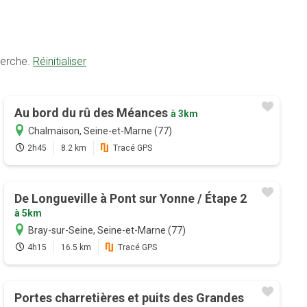
herche.
Réinitialiser
Au bord du rû des Méances
à 3km
Chalmaison, Seine-et-Marne (77)
2h45
8.2 km
Tracé GPS
De Longueville à Pont sur Yonne / Étape 2
à 5km
Bray-sur-Seine, Seine-et-Marne (77)
4h15
16.5 km
Tracé GPS
Portes charretières et puits des Grandes