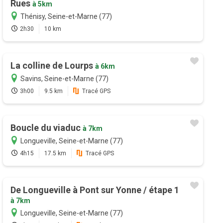
Rues
à 5km
Thénisy, Seine-et-Marne (77)
2h30
10 km
La colline de Lourps
à 6km
Savins, Seine-et-Marne (77)
3h00
9.5 km
Tracé GPS
Boucle du viaduc
à 7km
Longueville, Seine-et-Marne (77)
4h15
17.5 km
Tracé GPS
De Longueville à Pont sur Yonne / étape 1
à 7km
Longueville, Seine-et-Marne (77)