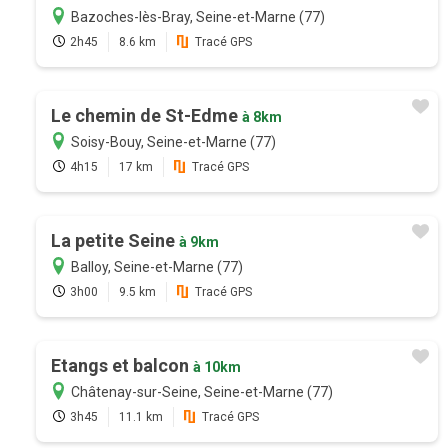
Bazoches-lès-Bray, Seine-et-Marne (77)
2h45
8.6 km
Tracé GPS
Le chemin de St-Edme
à 8km
Soisy-Bouy, Seine-et-Marne (77)
4h15
17 km
Tracé GPS
La petite Seine
à 9km
Balloy, Seine-et-Marne (77)
3h00
9.5 km
Tracé GPS
Etangs et balcon
à 10km
Châtenay-sur-Seine, Seine-et-Marne (77)
3h45
11.1 km
Tracé GPS