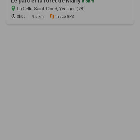
Le parc et la forêt de Marly
à 8km
La Celle-Saint-Cloud, Yvelines (78)
3h00
9.5 km
Tracé GPS