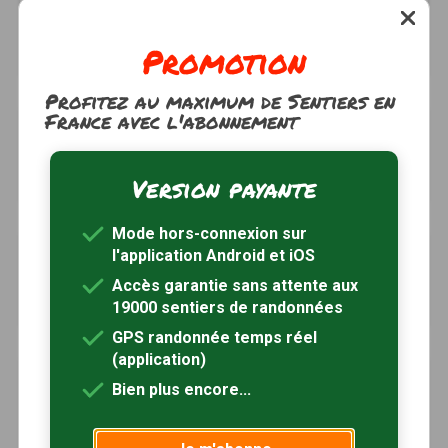
Le sentier des Gondi
à 4km
Noisy-le-Roi, Yvelines (78)
Promotion
3h30
10.5 km
Tracé GPS
Profitez au maximum de Sentiers en
France avec l'abonnement
Les sentes de Mareil-Marly
à 5km
Mareil-Marly, Yvelines (78)
Version payante
2h30
7.1 km
Tracé GPS
Mode hors-connexion sur
Le sentier des Seigneurs
à 6km
l'application Android et iOS
Fontenay-le-Fleury, Yvelines (78)
Accès garantie sans attente aux
2h30
7.5 km
Tracé GPS
19000 sentiers de randonnées
GPS randonnée temps réel
(application)
Le plateau des Alluets-le-Roi
à 7km
Bien plus encore...
Orgeval, Yvelines (78)
5h30
22 km
Tracé GPS