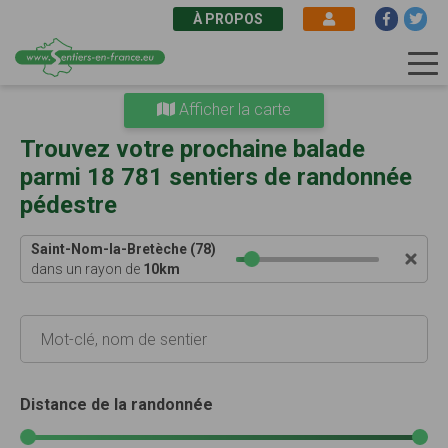
À PROPOS
Aller
Afficher la carte
au
contenu
Trouvez votre prochaine balade
principal
parmi 18 781 sentiers de randonnée
pédestre
Saint-Nom-la-Bretèche (78)
dans un rayon de
10
km
Distance de la randonnée