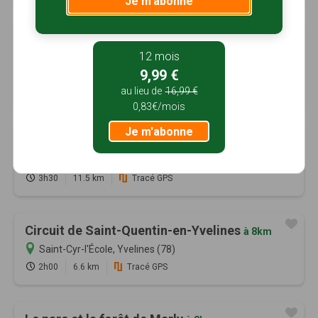
Je m'abonne
Le Randonneur et les 7 villages de la Plaine
de Versailles
à 7km
12 mois
Crespières, Yvelines (78)
9,99 €
8h00
30 km
au lieu de
16,99 €
0,83€/mois
Je m'abonne
A la découverte des Impressionnistes
à 8km
Louveciennes, Yvelines (78)
3h30
11.5 km
Tracé GPS
Circuit de Saint-Quentin-en-Yvelines
à 8km
Saint-Cyr-l'École, Yvelines (78)
2h00
6.6 km
Tracé GPS