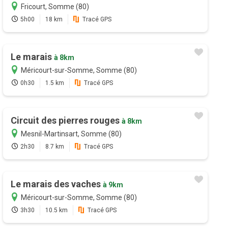
Fricourt, Somme (80)
5h00
18 km
Tracé GPS
Le marais
à 8km
Méricourt-sur-Somme, Somme (80)
0h30
1.5 km
Tracé GPS
Circuit des pierres rouges
à 8km
Mesnil-Martinsart, Somme (80)
2h30
8.7 km
Tracé GPS
Le marais des vaches
à 9km
Méricourt-sur-Somme, Somme (80)
3h30
10.5 km
Tracé GPS