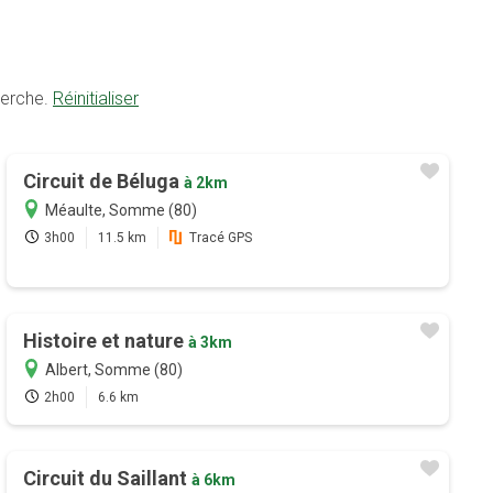
herche.
Réinitialiser
Circuit de Béluga
à 2km
Méaulte, Somme (80)
3h00
11.5 km
Tracé GPS
Histoire et nature
à 3km
Albert, Somme (80)
2h00
6.6 km
Circuit du Saillant
à 6km