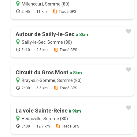
Millencourt, Somme (80)
2h45
11 km
Tracé GPS
Autour de Sailly-le-Sec
à 8km
Sailly-le-Sec, Somme (80)
3h10
9.5 km
Tracé GPS
Circuit du Gros Mont
à 8km
Bray-sur-Somme, Somme (80)
2h00
5.5 km
Tracé GPS
La voie Sainte-Reine
à 9km
Hédauville, Somme (80)
3h00
12.7 km
Tracé GPS