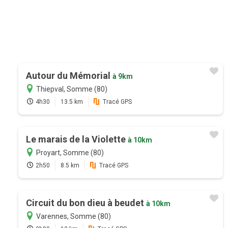
Autour du Mémorial
à 9km
Thiepval, Somme (80)
4h30
13.5 km
Tracé GPS
Le marais de la Violette
à 10km
Proyart, Somme (80)
2h50
8.5 km
Tracé GPS
Circuit du bon dieu à beudet
à 10km
Varennes, Somme (80)