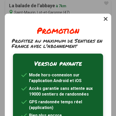
La balade de l’abbaye
à 7km
Saint-Maurin, Lot-et-Garonne (47)
1h15
4.5 km
Tracé GPS
Promotion
Profitez au maximum de Sentiers en
France avec l'abonnement
Version payante
Mode hors-connexion sur
l'application Android et iOS
Accès garantie sans attente aux
19000 sentiers de randonnées
GPS randonnée temps réel
(application)
Bien plus encore...