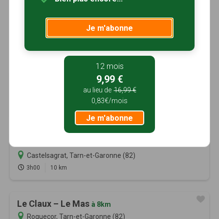
Je m'abonne
12 mois
9,99 €
Randonnée dans les vergers
à 7km
au lieu de
16,99 €
Saint-Maurin, Lot-et-Garonne (47)
0,83€/mois
3h15
12.6 km
Tracé GPS
Je m'abonne
Circuit des Enclos
à 7km
Castelsagrat, Tarn-et-Garonne (82)
3h00
10 km
Le Claux – Le Mas
à 8km
Roquecor, Tarn-et-Garonne (82)