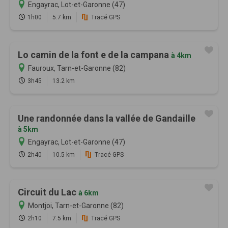
Engayrac, Lot-et-Garonne (47)
1h00
5.7 km
Tracé GPS
Lo camin de la font e de la campana
à 4km
Fauroux, Tarn-et-Garonne (82)
3h45
13.2 km
Une randonnée dans la vallée de Gandaille
à 5km
Engayrac, Lot-et-Garonne (47)
2h40
10.5 km
Tracé GPS
Circuit du Lac
à 6km
Montjoi, Tarn-et-Garonne (82)
2h10
7.5 km
Tracé GPS