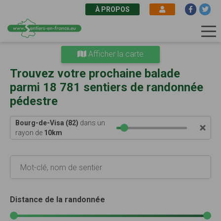
À PROPOS
Aller
Afficher la carte
au
contenu
Trouvez votre prochaine balade
principal
parmi 18 781 sentiers de randonnée
pédestre
Bourg-de-Visa (82)
dans un
rayon de
10
km
Distance de la randonnée