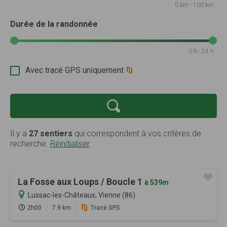
0 km - 100 km
Durée de la randonnée
0 h - 24 h
Avec tracé GPS uniquement
Il y a
27 sentiers
qui correspondent à vos critères de
recherche.
Réinitialiser
La Fosse aux Loups / Boucle 1
à 539m
Lussac-les-Châteaux, Vienne (86)
2h00
7.9 km
Tracé GPS