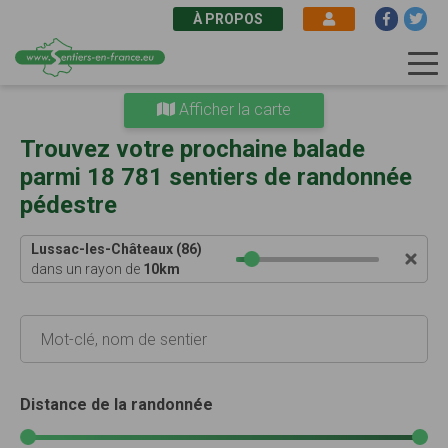
À PROPOS
Aller
Afficher la carte
au
contenu
Trouvez votre prochaine balade
principal
parmi 18 781 sentiers de randonnée
pédestre
Lussac-les-Châteaux (86)
dans un rayon de
10
km
Distance de la randonnée