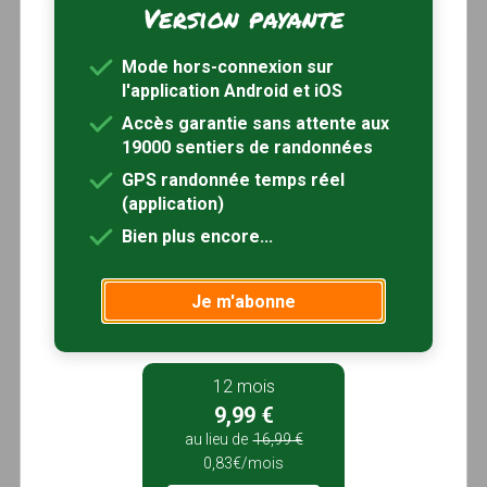
Version payante
4h00
15 km
Tracé GPS
Mode hors-connexion sur
l'application Android et iOS
Accès garantie sans attente aux
19000 sentiers de randonnées
GPS randonnée temps réel
(application)
Bien plus encore...
Je m'abonne
12 mois
9,99 €
au lieu de
16,99 €
0,83€/mois