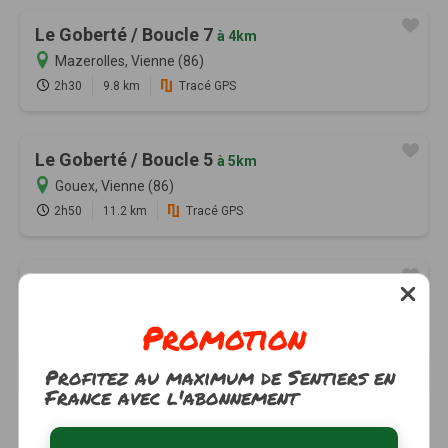
Le Goberté / Boucle 7
à 4km
Mazerolles, Vienne (86)
2h30
9.8 km
Tracé GPS
Le Goberté / Boucle 5
à 5km
Gouex, Vienne (86)
2h50
11.2 km
Tracé GPS
Le Tré de Saint-Flix / Boucle 9
à 6km
Sillars, Vienne (86)
Promotion
2h15
8.8 km
Tracé GPS
Profitez au maximum de Sentiers en
France avec l'abonnement
Sur les traces du loup
à 7km
Persac, Vienne (86)