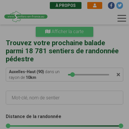
À PROPOS
Aller
Afficher la carte
au
contenu
Trouvez votre prochaine balade
principal
parmi 18 781 sentiers de randonnée
pédestre
Auxelles-Haut (90)
dans un
rayon de
10
km
Distance de la randonnée