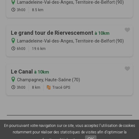
Lamadeleine-Val-des-Anges, Territoire-de-Belfort (90)
3h00
8.5 km
Le grand tour de Riervescemont
à 10km
Lamadeleine-Val-des-Anges, Territoire-de-Belfort (90)
6h00
19.6 km
Le Canal
à 10km
Champagney, Haute-Saône (70)
3h00
8 km
Tracé GPS
© 2026 Sentiers en France - Tous droits réservés - Photos non
En poursuivant votre navigation sur ce site, vous acceptez l'utilisation de cookies
contractuelles -
Mentions légales
-
CGU
-
CGV
-
Grouplive - Création
notamment pour réaliser des statistiques de visites afin d'optimiser la
de plateforme sur-mesure - Agence web Morbihan