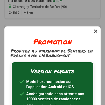
La boucle des Auxelles
à 3km
Giromagny, Territoire-de-Belfort (90)
3h30
9.8 km
Le sentier des Mines
à 4km
Giromagny, Territoire-de-Belfort (90)
Promotion
2h00
7.3 km
Tracé GPS
Profitez au maximum de Sentiers en
France avec l'abonnement
Le tour du fort
à 4km
Giromagny, Territoire-de-Belfort (90)
Version payante
2h00
5.6 km
Mode hors-connexion sur
l'application Android et iOS
La haute vallée de la Savoureuse
à 6km
Accès garantie sans attente aux
Lepuix, Territoire-de-Belfort (90)
19000 sentiers de randonnées
5h30
15 km