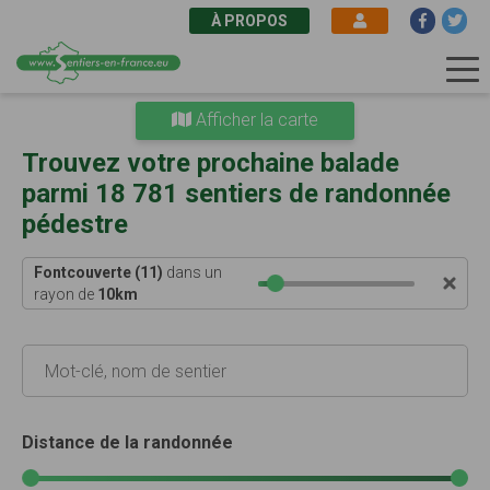
À PROPOS
Aller
Afficher la carte
au
contenu
Trouvez votre prochaine balade
principal
parmi 18 781 sentiers de randonnée
pédestre
Fontcouverte (11)
dans un
rayon de
10
km
Distance de la randonnée