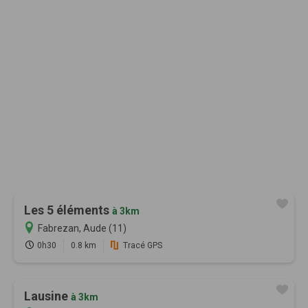
Les 5 éléments
à 3km
Fabrezan, Aude (11)
0h30
0.8 km
Tracé GPS
Lausine
à 3km