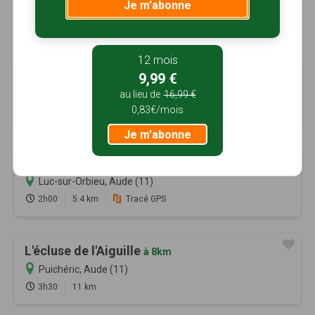
Je m'abonne
12 mois
Le Bosquet
9,99 €
à 7km
Castelnau-d'Aude, Aude (11)
au lieu de
16,99 €
0,83€/mois
1h30
4.9 km
Tracé GPS
Je m'abonne
Le Mourel
à 7km
Luc-sur-Orbieu, Aude (11)
2h00
5.4 km
Tracé GPS
L'écluse de l'Aiguille
à 8km
Puichéric, Aude (11)
3h30
11 km