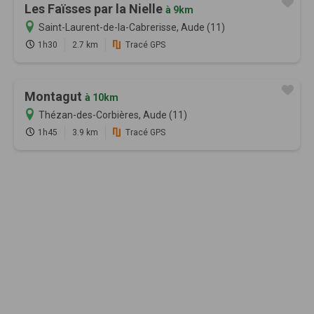
Les Faïsses par la Nielle
à 9km
Saint-Laurent-de-la-Cabrerisse, Aude (11)
1h30
2.7 km
Tracé GPS
Montagut
à 10km
Thézan-des-Corbières, Aude (11)
1h45
3.9 km
Tracé GPS