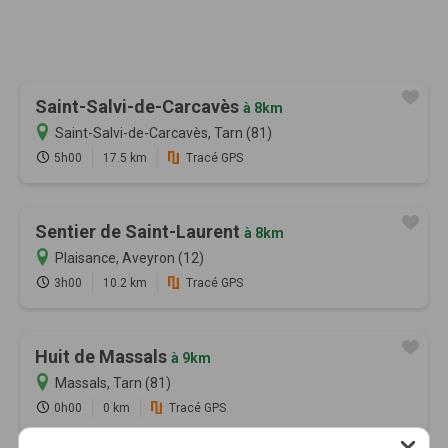
Saint-Salvi-de-Carcavès
à 8km
Saint-Salvi-de-Carcavès, Tarn (81)
5h00
17.5 km
Tracé GPS
Sentier de Saint-Laurent
à 8km
Plaisance, Aveyron (12)
3h00
10.2 km
Tracé GPS
Huit de Massals
à 9km
Massals, Tarn (81)
0h00
0 km
Tracé GPS