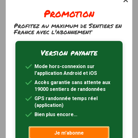
Promotion
Sentier des Ayrolles
à 9km
Laval-Roquecezière, Aveyron (12)
Profitez au maximum de Sentiers en
2h30
6.1 km
Tracé GPS
France avec l'abonnement
Sentier des Crêtes
à 9km
Version payante
Laval-Roquecezière, Aveyron (12)
1h30
3.7 km
Tracé GPS
Mode hors-connexion sur
l'application Android et iOS
Accès garantie sans attente aux
Sentier de Vérouls
à 9km
19000 sentiers de randonnées
Coupiac, Aveyron (12)
GPS randonnée temps réel
3h15
9.8 km
Tracé GPS
(application)
Bien plus encore...
Au pays des 7 vallons
à 9km
Je m'abonne
Coupiac, Aveyron (12)