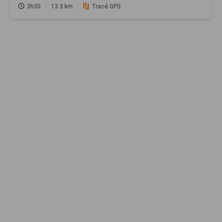
3h30
13.3 km
Tracé GPS