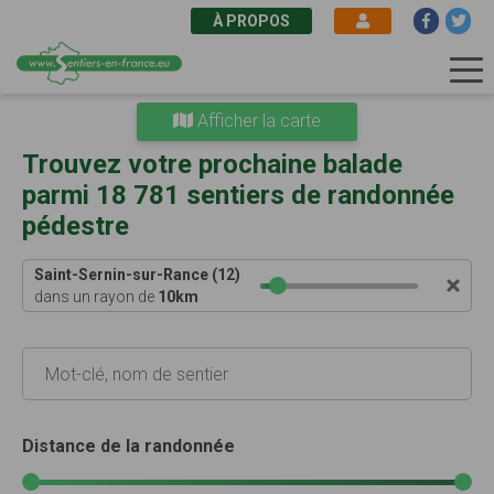
À PROPOS
Aller
Afficher la carte
au
contenu
Trouvez votre prochaine balade
principal
parmi 18 781 sentiers de randonnée
pédestre
Saint-Sernin-sur-Rance (12)
dans un rayon de
10
km
Distance de la randonnée