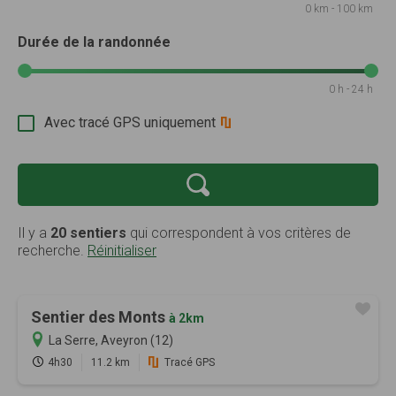
0 km - 100 km
Durée de la randonnée
0 h - 24 h
Avec tracé GPS uniquement
Il y a
20 sentiers
qui correspondent à vos critères de
recherche.
Réinitialiser
Sentier des Monts
à 2km
La Serre, Aveyron (12)
4h30
11.2 km
Tracé GPS