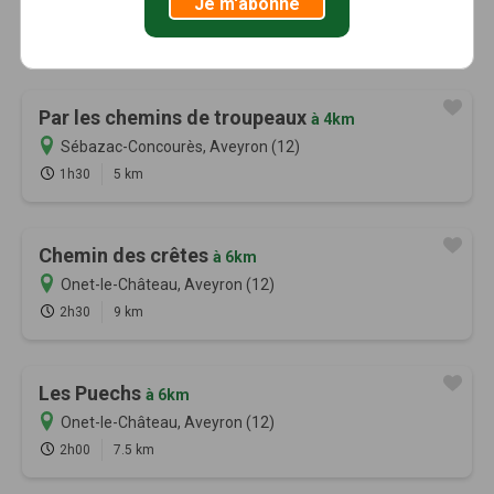
Je m'abonne
Par les chemins de troupeaux
à 4km
Sébazac-Concourès, Aveyron (12)
1h30
5 km
Chemin des crêtes
à 6km
Onet-le-Château, Aveyron (12)
2h30
9 km
Les Puechs
à 6km
Onet-le-Château, Aveyron (12)
2h00
7.5 km