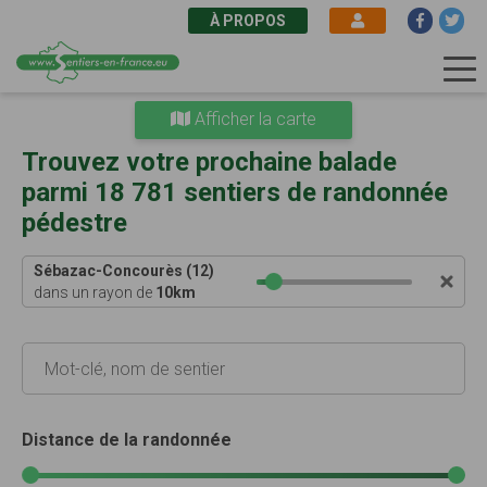
À PROPOS
Aller
Afficher la carte
au
contenu
Trouvez votre prochaine balade
principal
parmi 18 781 sentiers de randonnée
pédestre
Sébazac-Concourès (12)
dans un rayon de
10
km
Distance de la randonnée