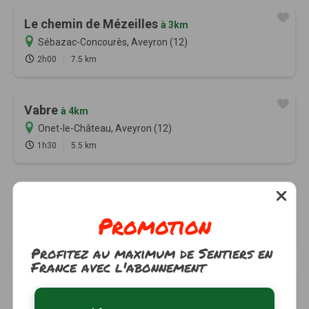
Le chemin de Mézeilles
à 3km
Sébazac-Concourès, Aveyron (12)
2h00
7.5 km
Vabre
à 4km
Onet-le-Château, Aveyron (12)
1h30
5.5 km
Concourès
à 4km
Sébazac-Concourès, Aveyron (12)
Promotion
2h30
8.2 km
Tracé GPS
Profitez au maximum de Sentiers en
France avec l'abonnement
Le chemin des Cazelles
à 4km
Sébazac-Concourès, Aveyron (12)