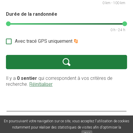
0 km - 100 km
Durée de la randonnée
0 h - 24 h
Avec tracé GPS uniquement
Il y a
0 sentier
qui correspondent à vos critères de
recherche.
Réinitialiser
© 2026 Sentiers en France - Tous droits réservés - Photos non
En poursuivant votre navigation sur ce site, vous acceptez l'utilisation de cookies
contractuelles -
Mentions légales
-
CGU
-
CGV
-
Grouplive - Création
notamment pour réaliser des statistiques de visites afin d'optimiser la
de plateforme sur-mesure - Agence web Morbihan