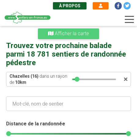
À PROPOS
Aller
Afficher la carte
au
contenu
Trouvez votre prochaine balade
principal
parmi 18 781 sentiers de randonnée
pédestre
Chazelles (16)
dans un rayon
de
10
km
Distance de la randonnée