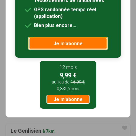
19000 sentiers de randonnées
GPS randonnée temps réel
(application)
Bien plus encore...
Je m'abonne
12 mois
9,99 €
au lieu de
16,99 €
0,83€/mois
Le château de Frières
à 6km
Je m'abonne
Frières-Faillouël, Aisne (02)
2h00
6.5 km
Tracé GPS
Le Genlisien
à 7km