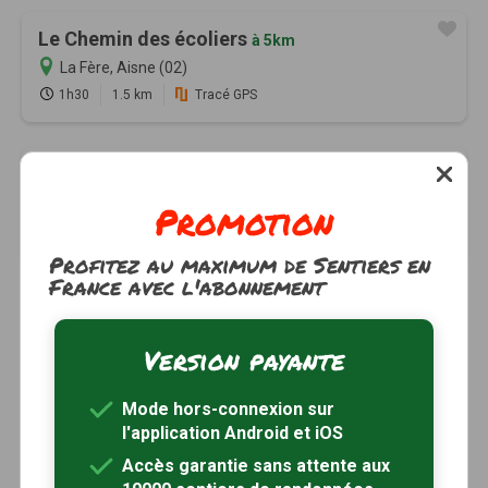
Le Chemin des écoliers
à 5km
La Fère, Aisne (02)
1h30
1.5 km
Tracé GPS
Le Buart
à 6km
Charmes, Aisne (02)
Promotion
2h30
8 km
Tracé GPS
Profitez au maximum de Sentiers en
France avec l'abonnement
Version payante
Mode hors-connexion sur
l'application Android et iOS
Accès garantie sans attente aux