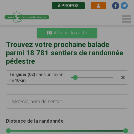
À PROPOS
Aller
Afficher la carte
au
contenu
Trouvez votre prochaine balade
principal
parmi 18 781 sentiers de randonnée
pédestre
Tergnier (02)
dans un rayon
de
10
km
Distance de la randonnée