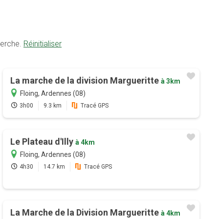
herche.
Réinitialiser
La marche de la division Margueritte
à 3km
Floing, Ardennes (08)
3h00
9.3 km
Tracé GPS
Le Plateau d'Illy
à 4km
Floing, Ardennes (08)
4h30
14.7 km
Tracé GPS
La Marche de la Division Margueritte
à 4km