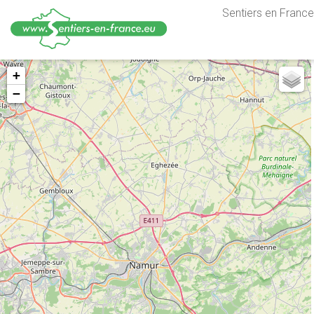
Sentiers en France,
Aller
+
au
−
contenu
principal