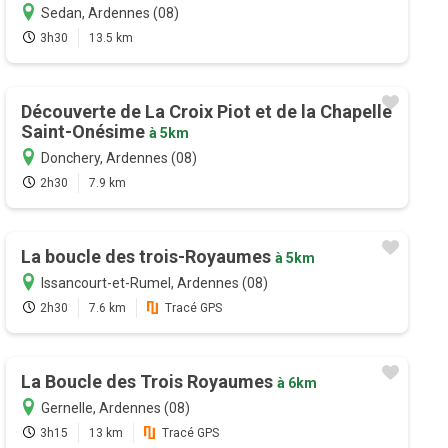
Sedan, Ardennes (08)
3h30
13.5 km
Découverte de La Croix Piot et de la Chapelle
Saint-Onésime
à 5km
Donchery, Ardennes (08)
2h30
7.9 km
La boucle des trois-Royaumes
à 5km
Issancourt-et-Rumel, Ardennes (08)
2h30
7.6 km
Tracé GPS
La Boucle des Trois Royaumes
à 6km
Gernelle, Ardennes (08)
3h15
13 km
Tracé GPS