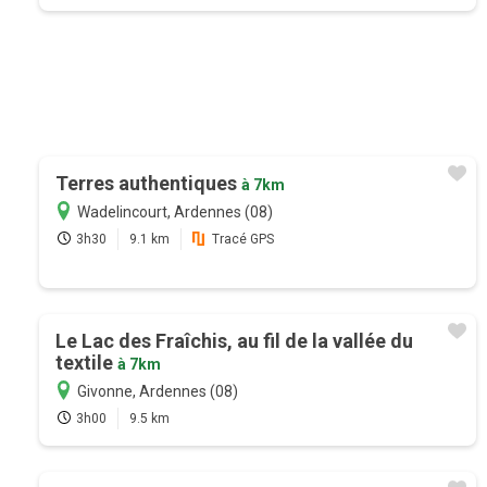
Terres authentiques
à 7km
Wadelincourt, Ardennes (08)
3h30
9.1 km
Tracé GPS
Le Lac des Fraîchis, au fil de la vallée du
textile
à 7km
Givonne, Ardennes (08)
3h00
9.5 km