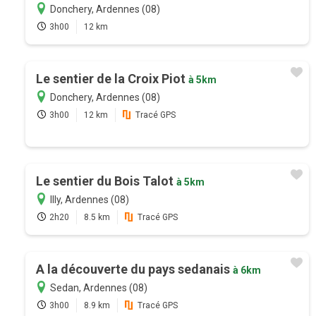
Donchery, Ardennes (08)
3h00
12 km
Le sentier de la Croix Piot
à 5km
Donchery, Ardennes (08)
3h00
12 km
Tracé GPS
Le sentier du Bois Talot
à 5km
Illy, Ardennes (08)
2h20
8.5 km
Tracé GPS
A la découverte du pays sedanais
à 6km
Sedan, Ardennes (08)
3h00
8.9 km
Tracé GPS