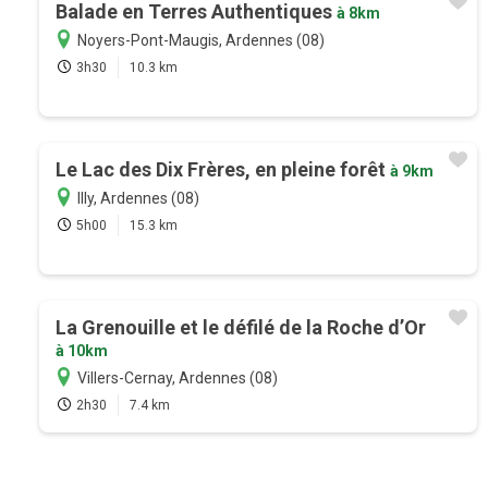
Balade en Terres Authentiques
à 8km
Noyers-Pont-Maugis, Ardennes (08)
3h30
10.3 km
Le Lac des Dix Frères, en pleine forêt
à 9km
Illy, Ardennes (08)
5h00
15.3 km
La Grenouille et le défilé de la Roche d’Or
à 10km
Villers-Cernay, Ardennes (08)
2h30
7.4 km