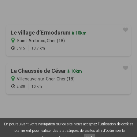
Le village d’Ermodurum
à 10km
Saint-Ambroix, Cher (18)
3h15
13.7 km
La Chaussée de César
à 10km
Villeneuve-sur-Cher, Cher (18)
2h30
10 km
© 2026 Sentiers en France - Tous droits réservés - Photos non
En poursuivant votre navigation sur ce site, vous acceptez l'utilisation de cookies
contractuelles -
Mentions légales
-
CGU
-
CGV
-
Grouplive - Création
notamment pour réaliser des statistiques de visites afin d'optimiser la
de plateforme sur-mesure - Agence web Morbihan