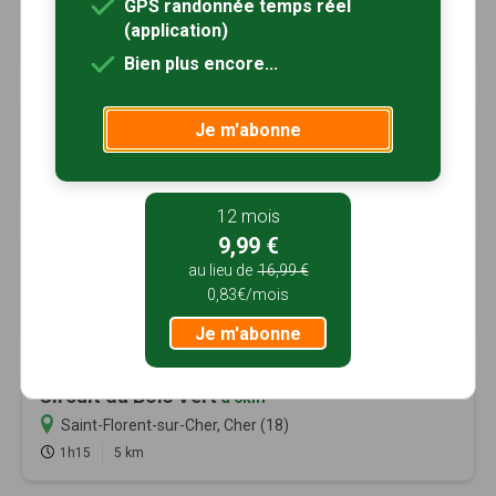
GPS randonnée temps réel
Lunery, Cher (18)
(application)
3h30
14 km
Bien plus encore...
Circuit de la Croix St-Firmin
à 3km
Je m'abonne
Primelles, Cher (18)
2h30
10 km
12 mois
9,99 €
Circuit de Néré
à 5km
au lieu de
16,99 €
Saint-Caprais, Cher (18)
0,83€/mois
3h00
12 km
Je m'abonne
Circuit du Bois Vert
à 6km
Saint-Florent-sur-Cher, Cher (18)
1h15
5 km