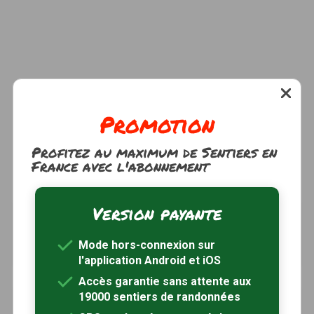
Promotion
Profitez au maximum de Sentiers en
France avec l'abonnement
Version payante
Circuit des Rosières
à 1km
Lunery, Cher (18)
Mode hors-connexion sur
3h45
15 km
l'application Android et iOS
Accès garantie sans attente aux
19000 sentiers de randonnées
Circuit de Lunerette
à 1km