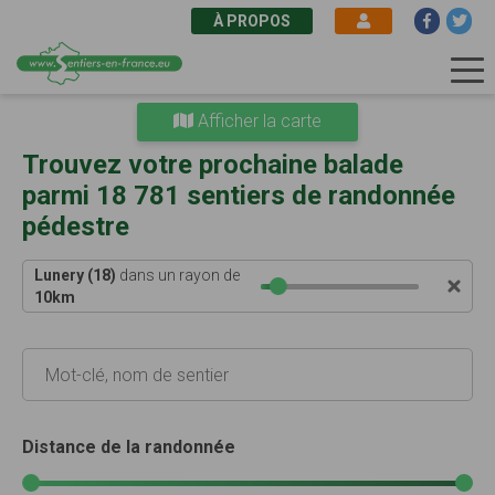
À PROPOS
Aller
Afficher la carte
au
contenu
Trouvez votre prochaine balade
principal
parmi 18 781 sentiers de randonnée
pédestre
Lunery (18)
dans un rayon de
10
km
Distance de la randonnée