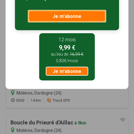
Les combes
à 9km
Je m'abonne
Audrix, Dordogne (24)
1h30
4.3 km
Tracé GPS
12 mois
9,99 €
Boucle de la Forêt
à 9km
au lieu de
16,99 €
Saint-Marcory, Dordogne (24)
0,83€/mois
6h00
17 km
Tracé GPS
Je m'abonne
Boucle du Roumaguet
à 9km
Molières, Dordogne (24)
5h00
14 km
Tracé GPS
Boucle du Prieuré d'Aillac
à 9km
Molières, Dordogne (24)