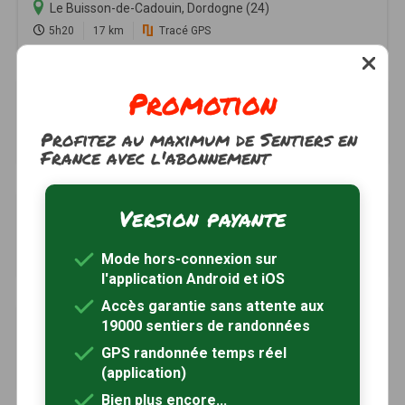
Le Buisson-de-Cadouin, Dordogne (24)
5h20
17 km
Tracé GPS
Promotion
Boucle du Dolmen
à 8km
Saint-Chamassy, Dordogne (24)
Profitez au maximum de Sentiers en
3h00
9 km
Tracé GPS
France avec l'abonnement
Pech Mélou
Version payante
à 8km
Saint-Chamassy, Dordogne (24)
Mode hors-connexion sur
3h00
8.3 km
Tracé GPS
l'application Android et iOS
Accès garantie sans attente aux
Boucle de Saint-Christophe
19000 sentiers de randonnées
à 8km
Montferrand-du-Périgord, Dordogne (24)
GPS randonnée temps réel
1h00
2.8 km
Tracé GPS
(application)
Bien plus encore...