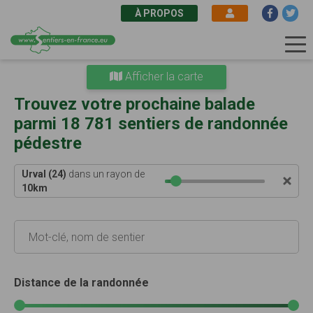
À PROPOS
Aller
Afficher la carte
au
contenu
Trouvez votre prochaine balade
principal
parmi 18 781 sentiers de randonnée
pédestre
Urval (24)
dans un rayon de
10
km
Distance de la randonnée