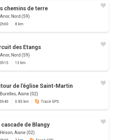
s chemins de terre
Anor, Nord (59)
2h00
8 km
rcuit des Etangs
Anor, Nord (59)
3h15
13 km
tour de l'église Saint-Martin
Burelles, Aisne (02)
0h40
0.85 km
Tracé GPS
 cascade de Blangy
Hirson, Aisne (02)