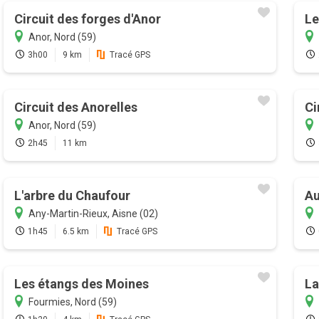
Circuit des forges d'Anor
Le
Anor, Nord (59)
3h00
9 km
Tracé GPS
Circuit des Anorelles
Ci
Anor, Nord (59)
2h45
11 km
L'arbre du Chaufour
Au
Any-Martin-Rieux, Aisne (02)
1h45
6.5 km
Tracé GPS
Les étangs des Moines
La
Fourmies, Nord (59)