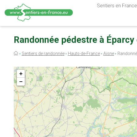
Sentiers en France,
Aller
au
Randonnée pédestre à Éparcy 
contenu
principal
Fil
Sentiers de randonnée
Hauts-de-France
Aisne
Randonné
d'Ariane
+
−