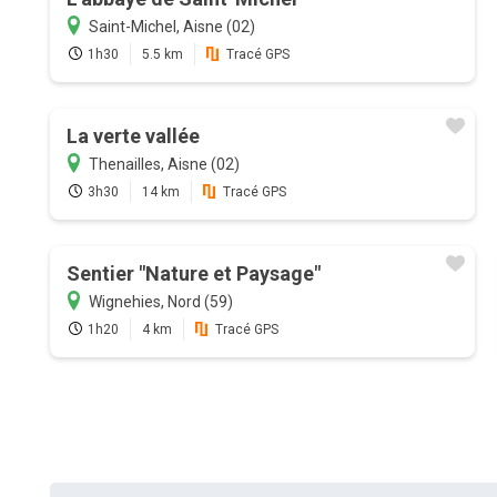
Saint-Michel, Aisne (02)
1h30
5.5 km
Tracé GPS
La verte vallée
Thenailles, Aisne (02)
3h30
14 km
Tracé GPS
Sentier "Nature et Paysage"
Wignehies, Nord (59)
1h20
4 km
Tracé GPS