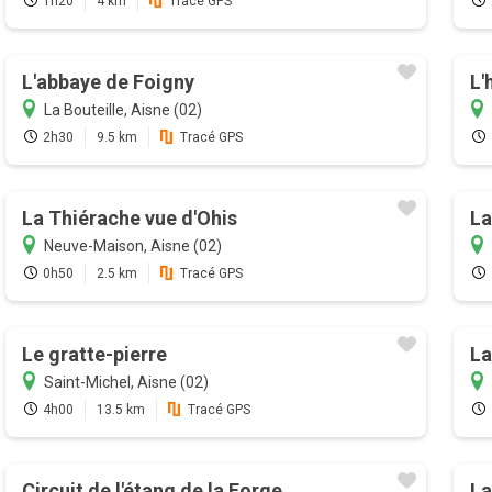
1h20
4 km
Tracé GPS
L'abbaye de Foigny
L'
La Bouteille, Aisne (02)
2h30
9.5 km
Tracé GPS
La Thiérache vue d'Ohis
La
Neuve-Maison, Aisne (02)
0h50
2.5 km
Tracé GPS
Le gratte-pierre
La
Saint-Michel, Aisne (02)
4h00
13.5 km
Tracé GPS
Circuit de l'étang de la Forge
La