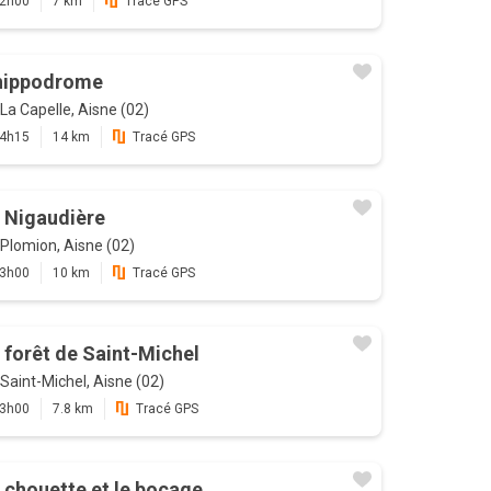
2h00
7 km
Tracé GPS
hippodrome
La Capelle, Aisne (02)
4h15
14 km
Tracé GPS
 Nigaudière
Plomion, Aisne (02)
3h00
10 km
Tracé GPS
 forêt de Saint-Michel
Saint-Michel, Aisne (02)
3h00
7.8 km
Tracé GPS
 chouette et le bocage