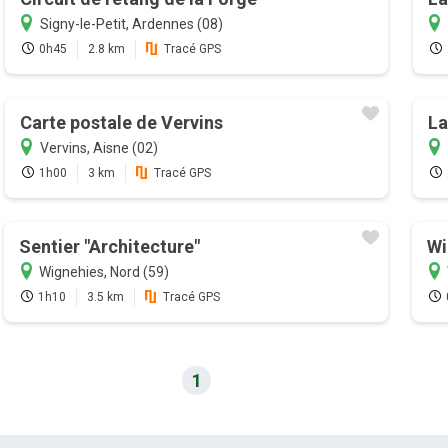
Signy-le-Petit, Ardennes (08)
0h45
2.8 km
Tracé GPS
Carte postale de Vervins
La
Vervins, Aisne (02)
1h00
3 km
Tracé GPS
Sentier "Architecture"
Wi
Wignehies, Nord (59)
1h10
3.5 km
Tracé GPS
1