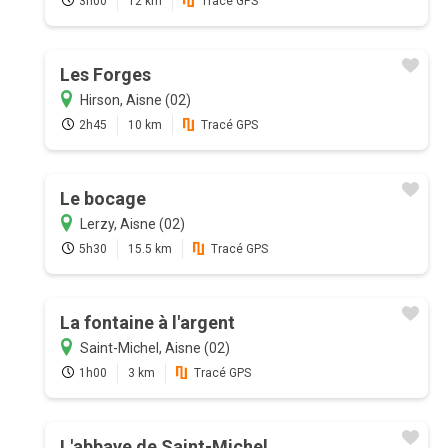
3h00
12 km
Tracé GPS
Les Forges
Hirson, Aisne (02)
2h45
10 km
Tracé GPS
Le bocage
Lerzy, Aisne (02)
5h30
15.5 km
Tracé GPS
La fontaine à l'argent
Saint-Michel, Aisne (02)
1h00
3 km
Tracé GPS
L'abbaye de Saint-Michel