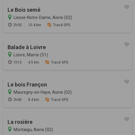
Le Bois semé
Liesse-Notre-Dame, Aisne (02)
2h30
10.4 km
Tracé GPS
Balade à Loivre
Loivre, Marne (51)
1h15
4.5 km
Tracé GPS
Le bois Françon
Mauregny-en-Haye, Aisne (02)
2h45
8.4 km
Tracé GPS
La rosière
Montaigu, Aisne (02)