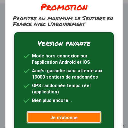
Promotion
Profitez au maximum de Sentiers en
France avec l'abonnement
Version payante
Trouver une randonnée
À propos
Mode hors-connexion sur
Inscription / Connexion
l'application Android et iOS
Abonnement Rando+
Calendrier randos
Accès garantie sans attente aux
19000 sentiers de randonnées
Sites partenaires
Contactez-nous
GPS randonnée temps réel
(application)
Sentiers-en-France, grâce aux nombreux circuits de
Bien plus encore...
randonnée, permet de découvrir :
- les spécificités des terroirs (sites et milieux naturels,
Je m'abonne
patrimoine …)
- les producteurs locaux et les artisans, garants du savoir-faire