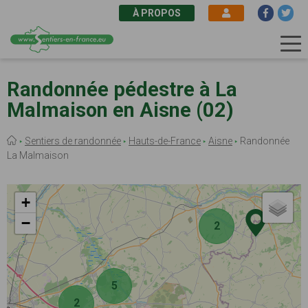
À PROPOS
Aller
au
Randonnée pédestre à La
contenu
Malmaison en Aisne (02)
principal
Fil
Sentiers de randonnée
Hauts-de-France
Aisne
Randonnée
d'Ariane
La Malmaison
+
−
2
5
2