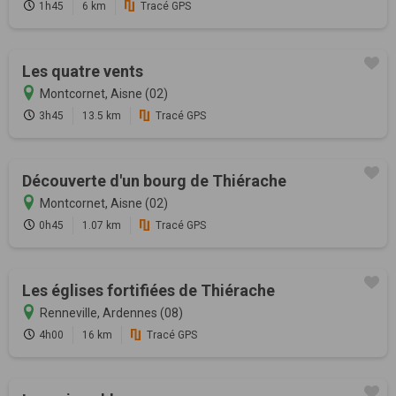
1h45
6 km
Tracé GPS
Les quatre vents
Montcornet, Aisne (02)
3h45
13.5 km
Tracé GPS
Découverte d'un bourg de Thiérache
Montcornet, Aisne (02)
0h45
1.07 km
Tracé GPS
Les églises fortifiées de Thiérache
Renneville, Ardennes (08)
4h00
16 km
Tracé GPS