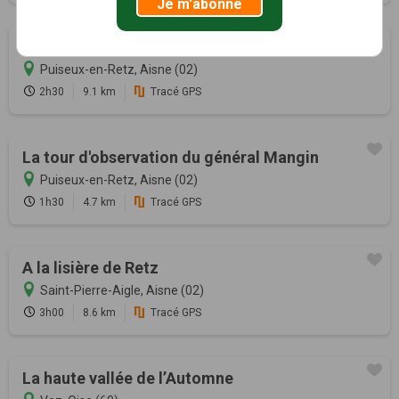
Je m'abonne
Le ru de Retz
Puiseux-en-Retz, Aisne (02)
2h30
9.1 km
Tracé GPS
La tour d'observation du général Mangin
Puiseux-en-Retz, Aisne (02)
1h30
4.7 km
Tracé GPS
A la lisière de Retz
Saint-Pierre-Aigle, Aisne (02)
3h00
8.6 km
Tracé GPS
La haute vallée de l’Automne