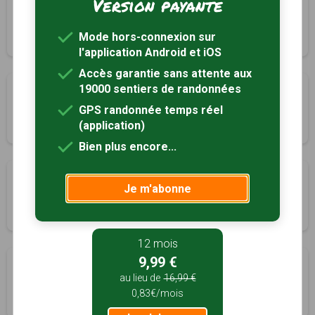
Version payante
Le marais de Bourneville
Marolles, Oise (60)
Mode hors-connexion sur
2h50
8.5 km
l'application Android et iOS
Accès garantie sans attente aux
19000 sentiers de randonnées
Le saut du cerf
Neuilly-Saint-Front, Aisne (02)
GPS randonnée temps réel
(application)
3h30
12.5 km
Tracé GPS
Bien plus encore...
Oigny, un essart en forêt de Retz
Je m'abonne
Oigny-en-Valois, Aisne (02)
1h00
3.3 km
Tracé GPS
12 mois
9,99 €
La butte Chalmont
au lieu de
16,99 €
Oulchy-le-Château, Aisne (02)
0,83€/mois
4h15
15 km
Tracé GPS