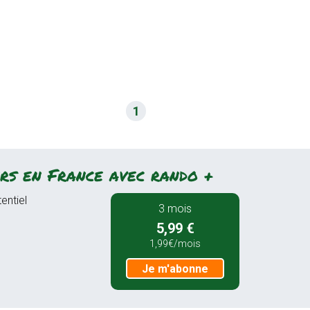
1
rs en France avec rando +
entiel
3 mois
5,99 €
1,99€/mois
Je m'abonne