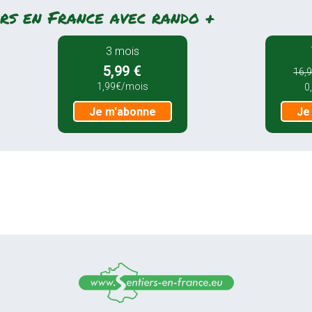
rs en France avec rando +
3 mois
5,99 €
16,9
1,99€/mois
0
Je m'abonne
Je