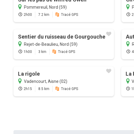
Pommereuil, Nord (59)
P
2h00
7.2 km
Tracé GPS
2
Sentier du ruisseau de Gourgouche
Au
Rejet-de-Beaulieu, Nord (59)
R
1h00
3 km
Tracé GPS
4
La rigole
La 
Vadencourt, Aisne (02)
V
2h15
8.5 km
Tracé GPS
1