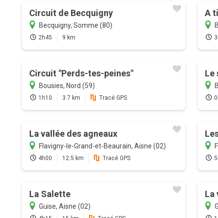
Circuit de Becquigny
A t
Becquigny, Somme (80)
B
2h45
9 km
3
Circuit "Perds-tes-peines"
Le 
Bousies, Nord (59)
B
1h10
3.7 km
Tracé GPS
0
La vallée des agneaux
Le
Flavigny-le-Grand-et-Beaurain, Aisne (02)
F
4h00
12.5 km
Tracé GPS
5
La Salette
La 
Guise, Aisne (02)
G