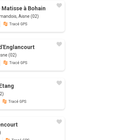
e Matisse à Bohain
mandois, Aisne (02)
Tracé GPS
d'Englancourt
isne (02)
Tracé GPS
'Etang
2)
Tracé GPS
encourt
)