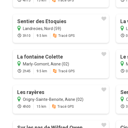
4h15
15 km
Tracé GPS
1
Sentier des Etoquies
La 
Landrecies, Nord (59)
L
3h10
9.5 km
Tracé GPS
0
La fontaine Colette
Le 
Marly-Gomont, Aisne (02)
M
2h45
9.5 km
Tracé GPS
0
Les rayères
Sen
Origny-Sainte-Benoite, Aisne (02)
O
4h00
15 km
Tracé GPS
3
Sur les pas de Wilfred Owen
Cir