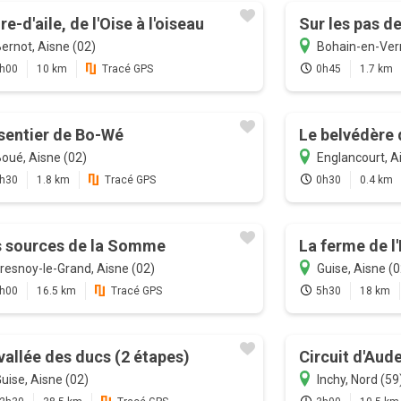
ire-d'aile, de l'Oise à l'oiseau
Sur les pas d
ernot, Aisne (02)
Bohain-en-Ver
h00
10 km
Tracé GPS
0h45
1.7 km
sentier de Bo-Wé
Le belvédère 
oué, Aisne (02)
Englancourt, A
h30
1.8 km
Tracé GPS
0h30
0.4 km
s sources de la Somme
La ferme de l
resnoy-le-Grand, Aisne (02)
Guise, Aisne (0
h00
16.5 km
Tracé GPS
5h30
18 km
vallée des ducs (2 étapes)
Circuit d'Aud
uise, Aisne (02)
Inchy, Nord (59