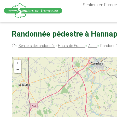
Sentiers en France,
Aller
au
Randonnée pédestre à Hannape
contenu
principal
Fil
Sentiers de randonnée
Hauts-de-France
Aisne
Randonné
d'Ariane
+
−