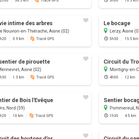
2h30
38.5 km
Tracé GPS
3h00
10.5 km
vie intime des arbres
Le bocage
e Nouvion-en-Thiérache, Aisne (02)
Lerzy, Aisne (0
h20
0.9 km
Tracé GPS
5h30
15.5 km
sentier de pirouette
Circuit du Tr
ennevret, Aisne (02)
Montigny-en-C
h30
1.3 km
Tracé GPS
4h00
12 km
tier de Bois l'Evêque
Sentier boca
rs, Nord (59)
Pommereuil, N
h20
10 km
Tracé GPS
1h30
4.5 km
cuit des boutons d'or
Circuit du can