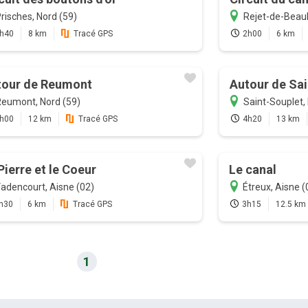
risches, Nord (59)
Rejet-de-Beaul
h40
8 km
Tracé GPS
2h00
6 km
tour de Reumont
Autour de Sai
eumont, Nord (59)
Saint-Souplet,
h00
12 km
Tracé GPS
4h20
13 km
Pierre et le Coeur
Le canal
adencourt, Aisne (02)
Étreux, Aisne (
h30
6 km
Tracé GPS
3h15
12.5 km
1