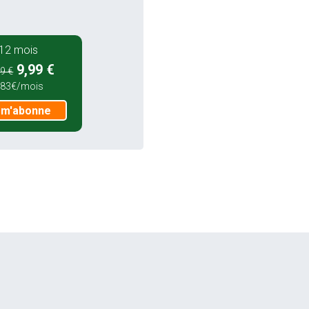
12 mois
9,99 €
9 €
,83€/mois
 m'abonne