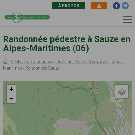
À PROPOS
Aller
au
Randonnée pédestre à Sauze en
contenu
Alpes-Maritimes (06)
principal
Fil
Sentiers de randonnée
Provence-Alpes-Côte d'Azur
Alpes-
d'Ariane
Maritimes
Randonnée Sauze
+
−