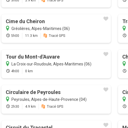
3h00
5.9 km
Tracé GPS
Cime du Cheiron
Tr
Gréolières, Alpes-Maritimes (06)
5h00
11.3 km
Tracé GPS
Tour du Mont-d'Auvare
Ch
La Croix-sur-Roudoule, Alpes-Maritimes (06)
4h00
0 km
Circulaire de Peyroules
Ci
Peyroules, Alpes-de-Haute-Provence (04)
2h30
4.9 km
Tracé GPS
Circuit du Tracastel
Mo