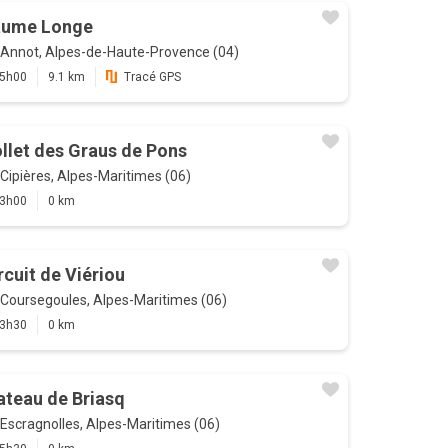
aume Longe
Annot, Alpes-de-Haute-Provence (04)
5h00
9.1 km
Tracé GPS
llet des Graus de Pons
Cipières, Alpes-Maritimes (06)
3h00
0 km
rcuit de Viériou
Coursegoules, Alpes-Maritimes (06)
3h30
0 km
ateau de Briasq
Escragnolles, Alpes-Maritimes (06)