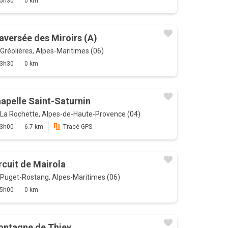
5h30
0 km
aversée des Miroirs (A)
Gréolières, Alpes-Maritimes (06)
3h30
0 km
apelle Saint-Saturnin
La Rochette, Alpes-de-Haute-Provence (04)
3h00
6.7 km
Tracé GPS
rcuit de Mairola
Puget-Rostang, Alpes-Maritimes (06)
5h00
0 km
ntagne de Thiey