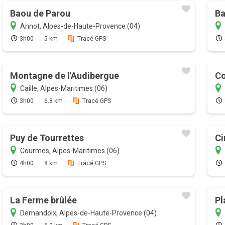
Baou de Parou
B
Annot, Alpes-de-Haute-Provence (04)
3h00
5 km
Tracé GPS
Montagne de l'Audibergue
Co
Caille, Alpes-Maritimes (06)
3h00
6.8 km
Tracé GPS
Puy de Tourrettes
Ci
Courmes, Alpes-Maritimes (06)
4h00
8 km
Tracé GPS
La Ferme brûlée
Pl
Demandolx, Alpes-de-Haute-Provence (04)