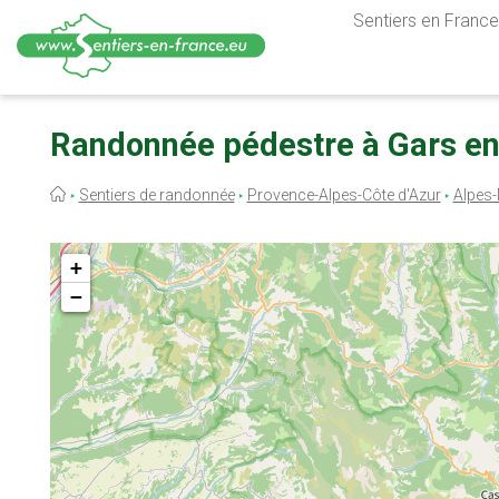
Sentiers en France,
Aller
au
Randonnée pédestre à Gars en
contenu
principal
Fil
Sentiers de randonnée
Provence-Alpes-Côte d'Azur
Alpes-
d'Ariane
+
−