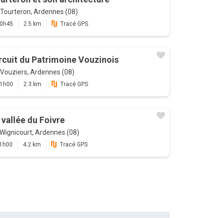
Tourteron, Ardennes (08)
0h45
2.5 km
Tracé GPS
rcuit du Patrimoine Vouzinois
Vouziers, Ardennes (08)
1h00
2.3 km
Tracé GPS
 vallée du Foivre
Wignicourt, Ardennes (08)
1h00
4.2 km
Tracé GPS