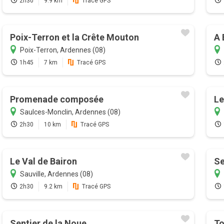
2h30
9.9 km
Tracé GPS
Poix-Terron et la Crête Mouton
A 
Poix-Terron, Ardennes (08)
1h45
7 km
Tracé GPS
Promenade composée
Le
Saulces-Monclin, Ardennes (08)
2h30
10 km
Tracé GPS
Le Val de Bairon
Se
Sauville, Ardennes (08)
2h30
9.2 km
Tracé GPS
Sentier de la Noue
To