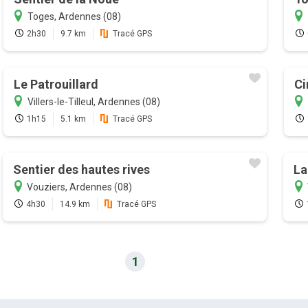
Toges, Ardennes (08)
2h30
9.7 km
Tracé GPS
Le Patrouillard
Ci
Villers-le-Tilleul, Ardennes (08)
1h15
5.1 km
Tracé GPS
Sentier des hautes rives
La
Vouziers, Ardennes (08)
4h30
14.9 km
Tracé GPS
1