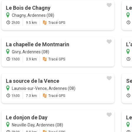
Le Bois de Chagny
Le
Chagny, Ardennes (08)
2h30
9.5 km
Tracé GPS
La chapelle de Montmarin
L’
Givry, Ardennes (08)
1h00
3.9 km
Tracé GPS
La source de la Vence
Se
Launois-sur-Vence, Ardennes (08)
1h30
7.3 km
Tracé GPS
Le donjon de Day
Le
Neuville-Day, Ardennes (08)