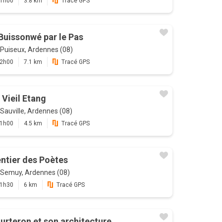
1h00
3.8 km
Tracé GPS
Buissonwé par le Pas
Puiseux, Ardennes (08)
2h00
7.1 km
Tracé GPS
 Vieil Etang
Sauville, Ardennes (08)
1h00
4.5 km
Tracé GPS
ntier des Poètes
Semuy, Ardennes (08)
1h30
6 km
Tracé GPS
urteron et son architecture