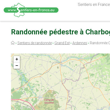
Sentiers en France,
Aller
au
Randonnée pédestre à Charbo
contenu
principal
Fil
Sentiers de randonnée
Grand Est
Ardennes
Randonnée 
d'Ariane
+
−