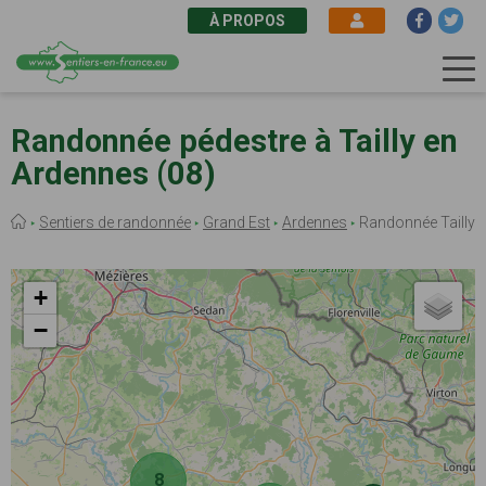
À PROPOS
Aller
au
Randonnée pédestre à Tailly en
contenu
Ardennes (08)
principal
Fil
Sentiers de randonnée
Grand Est
Ardennes
Randonnée Tailly
d'Ariane
+
−
8