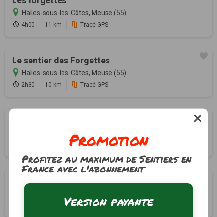
Les forgettes
Halles-sous-les-Côtes, Meuse (55)
4h00
11 km
Tracé GPS
Le sentier des Forgettes
Halles-sous-les-Côtes, Meuse (55)
2h30
10 km
Tracé GPS
La Haute Chevauchée
Promotion
Lachalade, Meuse (55)
0h45
2 km
Tracé GPS
Profitez au maximum de Sentiers en
France avec l'abonnement
Sentier du Lac
Le Chesne, Ardennes (08)
Version payante
2h30
9.4 km
Tracé GPS