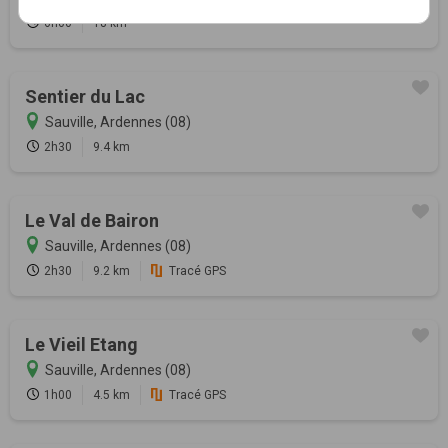
6h00
18 km
Sentier du Lac
Sauville, Ardennes (08)
2h30
9.4 km
Le Val de Bairon
Sauville, Ardennes (08)
2h30
9.2 km
Tracé GPS
Le Vieil Etang
Sauville, Ardennes (08)
1h00
4.5 km
Tracé GPS