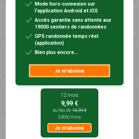
Mode hors-connexion sur
l'application Android et iOS
La Gravette
Accès garantie sans attente aux
Montcheutin, Ardennes (08)
19000 sentiers de randonnées
2h45
10.3 km
Tracé GPS
GPS randonnée temps réel
(application)
Bien plus encore...
Le Pont d'Avrogne
Montcheutin, Ardennes (08)
2h45
10.5 km
Tracé GPS
Je m'abonne
Sentier de la Demoiselle
12 mois
Olizy-Primat, Ardennes (08)
9,99 €
3h00
10.8 km
Tracé GPS
au lieu de
16,99 €
0,83€/mois
Je m'abonne
Entre plaine et côtes
Réville-aux-Bois, Meuse (55)