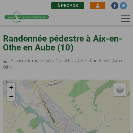
À PROPOS
Aller
au
Randonnée pédestre à Aix-en-
contenu
Othe en Aube (10)
principal
Fil
Sentiers de randonnée
Grand Est
Aube
Randonnée Aix-en-
d'Ariane
Othe
+
−