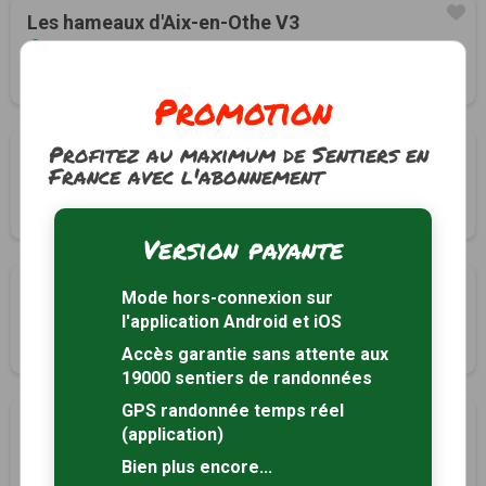
Les hameaux d'Aix-en-Othe V3
Aix-en-Othe, Aube (10)
6h15
23 km
Tracé GPS
Promotion
Profitez au maximum de Sentiers en
Les hameaux d'Aix-en-Othe V2
France avec l'abonnement
Aix-en-Othe, Aube (10)
3h00
12 km
Version payante
Les hameaux d'Aix-en-Othe Variante 1
Mode hors-connexion sur
Aix-en-Othe, Aube (10)
l'application Android et iOS
1h15
5 km
Accès garantie sans attente aux
19000 sentiers de randonnées
GPS randonnée temps réel
Les hameaux d'Aix-en-Othe
(application)
Aix-en-Othe, Aube (10)
Bien plus encore...
7h00
23 km
Tracé GPS