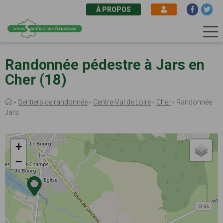
À PROPOS
Aller
au
Randonnée pédestre à Jars en
contenu
Cher (18)
principal
Fil
Sentiers de randonnée
Centre-Val de Loire
Cher
Randonnée
d'Ariane
Jars
+
−