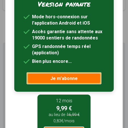
Version payante
2h00
8 km
Mode hors-connexion sur
l'application Android et iOS
1
Accès garantie sans attente aux
19000 sentiers de randonnées
GPS randonnée temps réel
Profitez au maximum de
(application)
Sentiers en France avec rando
Bien plus encore...
+
Le compte
Rando
permet de profiter de tout le
Je m'abonne
potentiel qu'offre Sentiers en France :
Pas de pub
Favoris illimités
12 mois
Mode hors-connexion
9,99 €
au lieu de
16,99 €
3 mois
0,83€/mois
5,99 €