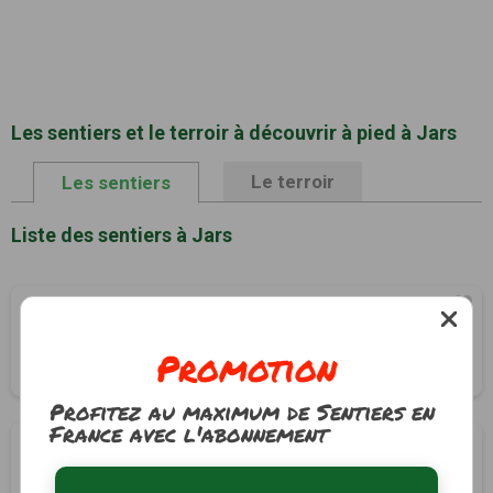
Les sentiers et le terroir à découvrir à pied à Jars
Le terroir
Les sentiers
Liste des sentiers à Jars
Circuit La Brissauderie - Les Marnes du Souchet
Jars, Cher (18)
Promotion
2h00
7 km
Profitez au maximum de Sentiers en
France avec l'abonnement
Circuit du bois de la Passe
Jars, Cher (18)