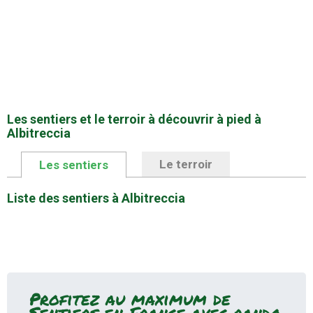
Les sentiers et le terroir à découvrir à pied à
Albitreccia
Promotion
Le terroir
Les sentiers
Profitez au maximum de Sentiers en
Liste des sentiers à Albitreccia
France avec l'abonnement
Version payante
Mode hors-connexion sur
Profitez au maximum de
l'application Android et iOS
Sentiers en France avec rando