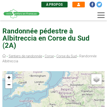
À PROPOS
Aller
au
Randonnée pédestre à
contenu
Albitreccia en Corse du Sud
principal
(2A)
Fil
Sentiers de randonnée
Corse
Corse du Sud
Randonnée
d'Ariane
Albitreccia
+
−