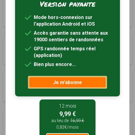
Version payante
Chemin du patrimoine
Montfort-sur-Risle, Eure (27)
Mode hors-connexion sur
1h00
3.2 km
Tracé GPS
l'application Android et iOS
Accès garantie sans attente aux
19000 sentiers de randonnées
Chemin du Rond de Beuvron
GPS randonnée temps réel
Montfort-sur-Risle, Eure (27)
(application)
3h00
11.5 km
Tracé GPS
Bien plus encore...
Chemin de l'abbaye du Bec
Je m'abonne
Pont-Authou, Eure (27)
5h30
22.7 km
Tracé GPS
12 mois
9,99 €
Chemin de l’Aventure
au lieu de
16,99 €
Pont-Authou, Eure (27)
0,83€/mois
1h30
5.9 km
Tracé GPS