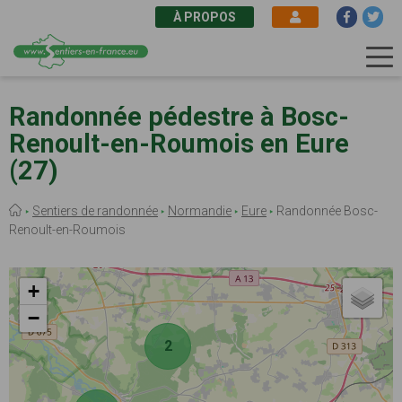
À PROPOS
Aller
au
Randonnée pédestre à Bosc-
contenu
Renoult-en-Roumois en Eure
principal
(27)
Fil
Sentiers de randonnée
Normandie
Eure
Randonnée Bosc-
d'Ariane
Renoult-en-Roumois
+
−
2