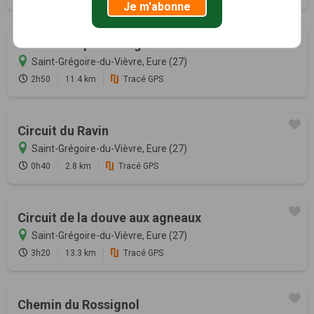
Je m'abonne
Circuit des ponts et gués
Saint-Grégoire-du-Vièvre, Eure (27)
2h50
11.4 km
Tracé GPS
Circuit du Ravin
Saint-Grégoire-du-Vièvre, Eure (27)
0h40
2.8 km
Tracé GPS
Circuit de la douve aux agneaux
Saint-Grégoire-du-Vièvre, Eure (27)
3h20
13.3 km
Tracé GPS
Chemin du Rossignol