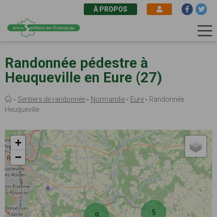
À PROPOS
Aller
au
Randonnée pédestre à
contenu
Heuqueville en Eure (27)
principal
Fil
Sentiers de randonnée
Normandie
Eure
Randonnée
d'Ariane
Heuqueville
+
−
5
9