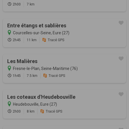
2h00
7 km
Entre étangs et sablières
Courcelles-sur-Seine, Eure (27)
2h45
11 km
Tracé GPS
Les Malières
Fresne-le-Plan, Seine-Maritime (76)
1h45
7.5 km
Tracé GPS
Les coteaux d'Heudebouville
Heudebouville, Eure (27)
2h00
8 km
Tracé GPS