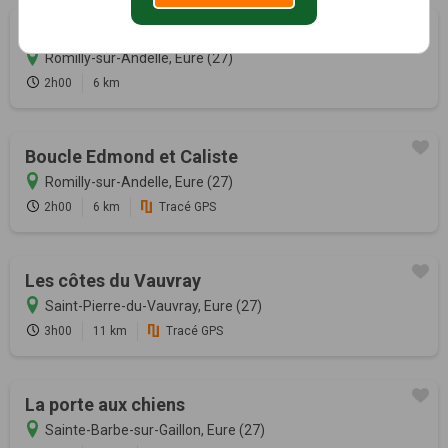
Boucle Edmond et Caliste
Romilly-sur-Andelle, Eure (27)
2h00
6 km
Boucle Edmond et Caliste
Romilly-sur-Andelle, Eure (27)
2h00
6 km
Tracé GPS
Les côtes du Vauvray
Saint-Pierre-du-Vauvray, Eure (27)
3h00
11 km
Tracé GPS
La porte aux chiens
Sainte-Barbe-sur-Gaillon, Eure (27)