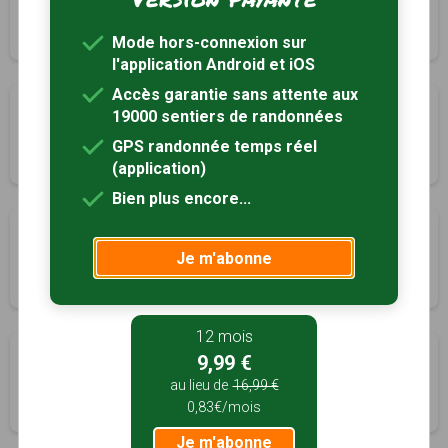
Mesnil-Raoul, Seine-Maritime (76)
1h40
6.5 km
Tracé GPS
Mode hors-connexion sur
l'application Android et iOS
Accès garantie sans attente aux
Sentier de la vallée
19000 sentiers de randonnées
Pont-Saint-Pierre, Eure (27)
GPS randonnée temps réel
3h00
11 km
Tracé GPS
(application)
Bien plus encore...
Sentier du Bois de Bonnemare
Je m'abonne
Radepont, Eure (27)
2h30
10 km
Tracé GPS
12 mois
Bois de Bacqueville
9,99 €
Radepont, Eure (27)
au lieu de
16,99 €
0,83€/mois
6h00
24 km
Tracé GPS
Je m'abonne