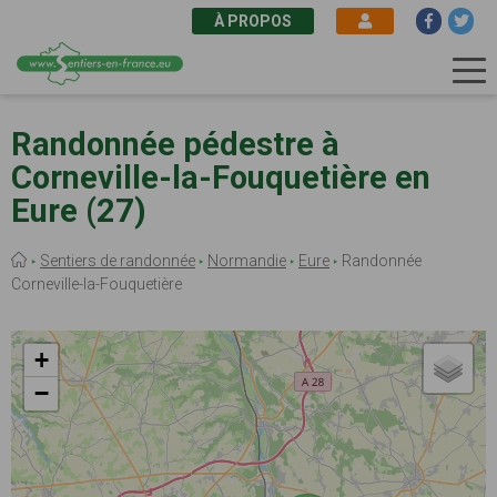
À PROPOS
Aller
au
Randonnée pédestre à
contenu
Corneville-la-Fouquetière en
principal
Eure (27)
Fil
Sentiers de randonnée
Normandie
Eure
Randonnée
d'Ariane
Corneville-la-Fouquetière
+
−