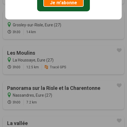
Je m'abonne
Le Val Gallerand
Grosley-sur-Risle, Eure (27)
3h30
14 km
Les Moulins
La Houssaye, Eure (27)
3h00
12.5 km
Tracé GPS
Panorama sur la Risle et la Charentonne
Nassandres, Eure (27)
3h00
7.2 km
La vallée