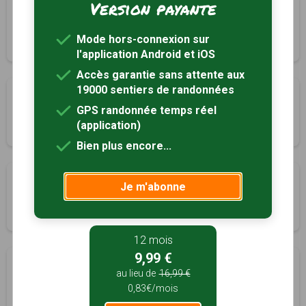
Version payante
Les rhododendrons
Fontaine-l'Abbé, Eure (27)
Mode hors-connexion sur
2h00
7.5 km
l'application Android et iOS
Accès garantie sans attente aux
19000 sentiers de randonnées
La Pommeraie
GPS randonnée temps réel
Fontaine-la-Soret, Eure (27)
(application)
2h30
9 km
Bien plus encore...
Les fours à pain
Je m'abonne
Goupillières, Eure (27)
3h30
13 km
Tracé GPS
12 mois
9,99 €
Le Val Monnier
au lieu de
16,99 €
Grosley-sur-Risle, Eure (27)
0,83€/mois
3h00
11 km